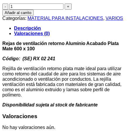
Rejas
de
Añadir al carrito
ventilación
Categorías:
MATERIAL PARA INSTALACIONES
,
VARIOS
retorno
Aluminio
Descripción
Acabado
Valoraciones (0)
Plata
Mate
Rejas de ventilación retorno Aluminio Acabado Plata
600
Mate 600 x 100
x
100
Código: (SE) RX 02 241
cantidad
Rejilla de ventilación retorno plata mate ideal para utilizar
como retorno del caudal de aire para los sistemas de aire
acondicionado o ventilación por conductos. La rejilla
ventilación está fabricada con materiales de gran calidad,
como es el aluminio extruido y lamas sobre perfil de
polímero.
Disponibilidad sujeta al stock de fabricante
Valoraciones
No hay valoraciones aún.