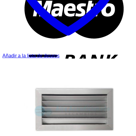
T
Añadir a la lista de deseos
P