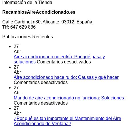
Información de la Tienda
RecambiosAireAcondicionado.es
Calle Garbinet n30, Alicante, 03012. España
Tlf:
647 629 836
Publicaciones Recientes
27
Abr
Aire acondicionado no enfría: Por qué pasa y
en
soluciones
Comentarios desactivados
Aire
27
acondicionado
Abr
no
Aire acondicionado hace ruido: Causas y qué hacer
en
enfría:
Comentarios desactivados
Aire
Por
27
acondicionado
qué
Abr
hace
pasa
Mando de aire acondicionado no funciona: Soluciones
ruido:
en
y
Comentarios desactivados
Causas
Mando
soluciones
27
y
de
Abr
qué
aire
¿Por qué es tan importante el Mantenimiento del Aire
hacer
acondicionado
No
Acondicionado de Ventana?