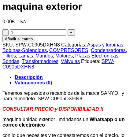
maquina exterior
0,00
€
+ IVA
SANYO-
SPW-
Añadir al carrito
C0905DXHN8-
SKU:
SPW-C0905DXHN8
Categorías:
Aspas y turbinas
,
maquina
Bobinas-Solenoides
,
COMPRESORES
,
Condensadores
,
exterior
Filtros
,
Lamas
,
Mandos
,
Motores
,
Placas Electrónicas
,
cantidad
Sondas
,
Transformadores
,
Válvulas
Etiqueta:
SPW-
C0905DXHN8
Descripción
Valoraciones (0)
Tenemos repuestos o recambios de la marca SANYO y
para el modelo- SPW-C0905DXHN8
CONSULTAR PRECIO y DISPONIBILIDAD !!
maquina unidad exterior , mándanos un
Whatsapp o un
correo electrónico
con lo que necesites y te contestaremos con el precio, lo