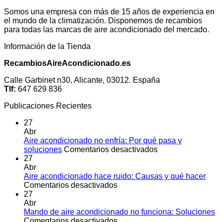
Somos una empresa con más de 15 años de experiencia en
el mundo de la climatización. Disponemos de recambios
para todas las marcas de aire acondicionado del mercado.
Información de la Tienda
RecambiosAireAcondicionado.es
Calle Garbinet n30, Alicante, 03012. España
Tlf:
647 629 836
Publicaciones Recientes
27
Abr
Aire acondicionado no enfría: Por qué pasa y
en
soluciones
Comentarios desactivados
Aire
27
acondicionado
Abr
no
Aire acondicionado hace ruido: Causas y qué hacer
en
enfría:
Comentarios desactivados
Aire
Por
27
acondicionado
qué
Abr
hace
pasa
Mando de aire acondicionado no funciona: Soluciones
ruido:
en
y
Comentarios desactivados