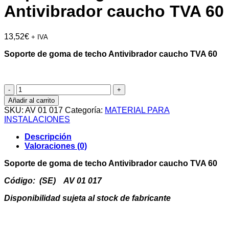
Antivibrador caucho TVA 60
13,52
€
+ IVA
Soporte de goma de techo Antivibrador caucho TVA 60
Soporte
de
Añadir al carrito
goma
SKU:
AV 01 017
Categoría:
MATERIAL PARA
de
INSTALACIONES
techo
Antivibrador
Descripción
caucho
Valoraciones (0)
TVA
60
Soporte de goma de techo Antivibrador caucho TVA 60
cantidad
Código: (SE) AV 01 017
Disponibilidad sujeta al stock de fabricante