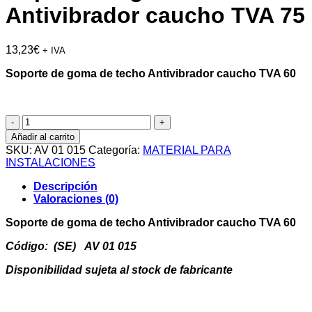
Antivibrador caucho TVA 75
13,23
€
+ IVA
Soporte de goma de techo Antivibrador caucho TVA 60
Soporte
de
Añadir al carrito
goma
SKU:
AV 01 015
Categoría:
MATERIAL PARA
de
INSTALACIONES
techo
Antivibrador
Descripción
caucho
Valoraciones (0)
TVA
75
Soporte de goma de techo Antivibrador caucho TVA 60
cantidad
Código: (SE) AV 01 015
Disponibilidad sujeta al stock de fabricante