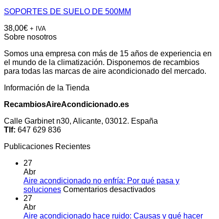
SOPORTES DE SUELO DE 500MM
38,00
€
+ IVA
Sobre nosotros
Somos una empresa con más de 15 años de experiencia en
el mundo de la climatización. Disponemos de recambios
para todas las marcas de aire acondicionado del mercado.
Información de la Tienda
RecambiosAireAcondicionado.es
Calle Garbinet n30, Alicante, 03012. España
Tlf:
647 629 836
Publicaciones Recientes
27
Abr
Aire acondicionado no enfría: Por qué pasa y
en
soluciones
Comentarios desactivados
Aire
27
acondicionado
Abr
no
Aire acondicionado hace ruido: Causas y qué hacer