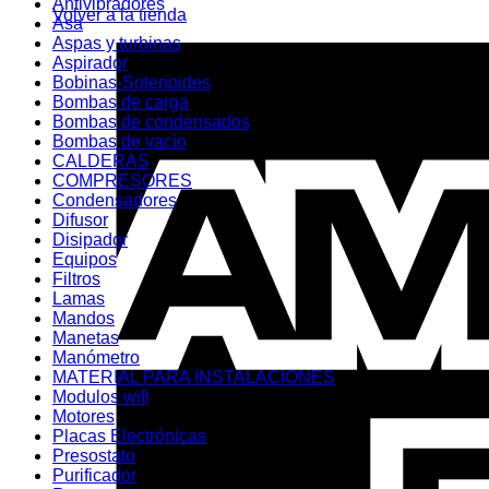
Antivibradores
Volver a la tienda
Asa
Aspas y turbinas
Aspirador
Bobinas-Solenoides
Bombas de carga
Bombas de condensados
Bombas de vacío
CALDERAS
COMPRESORES
Condensadores
Difusor
Disipador
Equipos
Filtros
Lamas
Mandos
Manetas
Manómetro
MATERIAL PARA INSTALACIONES
Modulos wifi
Motores
Placas Electrónicas
Presostato
Purificador