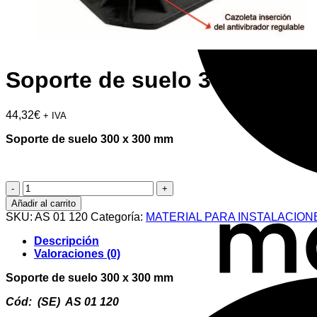
Soporte de suelo 300 x 300
44,32
€
+ IVA
Soporte de suelo 300 x 300 mm
Soporte
de
Añadir al carrito
suelo
SKU:
AS 01 120
Categoría:
MATERIAL PARA INSTALACION
300
x
Descripción
300
Valoraciones (0)
mm
cantidad
Soporte de suelo 300 x 300 mm
Cód: (SE) AS 01 120