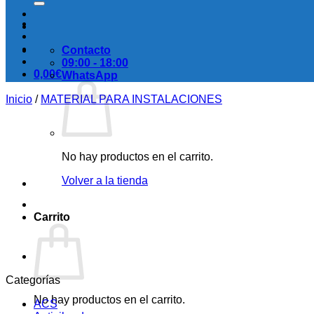
Contacto
09:00 - 18:00
0,00
€
WhatsApp
Inicio
/
MATERIAL PARA INSTALACIONES
No hay productos en el carrito.
Volver a la tienda
Carrito
Categorías
No hay productos en el carrito.
ACS