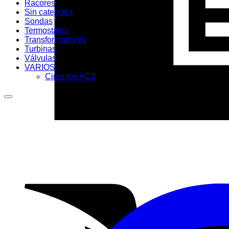
Racores
Sin categoría
Sondas
Termostatos
Transformadores
Turbinas
Válvulas
VARIOS
Circuitos ACS