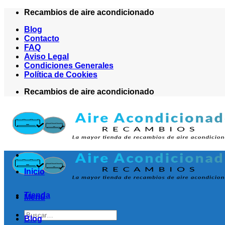
Saltar
Recambios de aire acondicionado
al
Blog
contenido
Contacto
FAQ
Aviso Legal
Condiciones Generales
Política de Cookies
Recambios de aire acondicionado
Inicio
Tienda
Menú
Buscar
Blog
por: