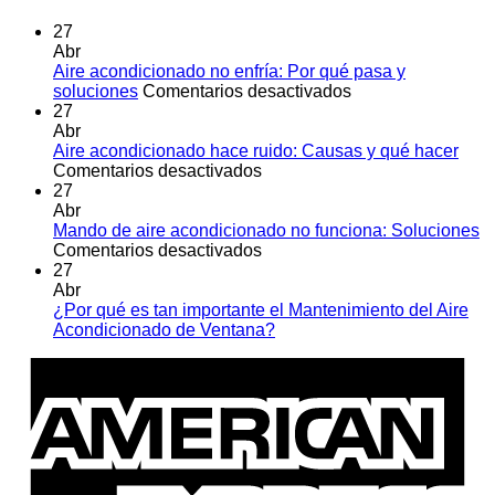
27
Abr
Aire acondicionado no enfría: Por qué pasa y
en
soluciones
Comentarios desactivados
Aire
27
acondicionado
Abr
no
Aire acondicionado hace ruido: Causas y qué hacer
en
enfría:
Comentarios desactivados
Aire
Por
27
acondicionado
qué
Abr
hace
pasa
Mando de aire acondicionado no funciona: Soluciones
ruido:
en
y
Comentarios desactivados
Causas
Mando
soluciones
27
y
de
Abr
qué
aire
¿Por qué es tan importante el Mantenimiento del Aire
hacer
acondicionado
No
Acondicionado de Ventana?
no
hay
A
funciona:
comentarios
E
en
Soluciones
¿Por
qué
es
tan
importante