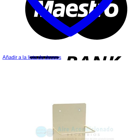
T
Añadir a la lista de deseos
P