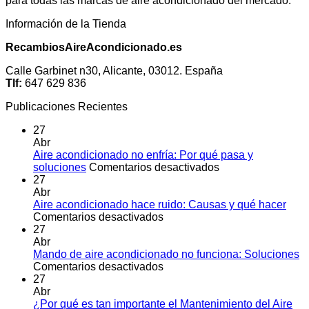
para todas las marcas de aire acondicionado del mercado.
Información de la Tienda
RecambiosAireAcondicionado.es
Calle Garbinet n30, Alicante, 03012. España
Tlf:
647 629 836
Publicaciones Recientes
27
Abr
Aire acondicionado no enfría: Por qué pasa y
en
soluciones
Comentarios desactivados
Aire
27
acondicionado
Abr
no
Aire acondicionado hace ruido: Causas y qué hacer
en
enfría:
Comentarios desactivados
Aire
Por
27
acondicionado
qué
Abr
hace
pasa
Mando de aire acondicionado no funciona: Soluciones
ruido:
en
y
Comentarios desactivados
Causas
Mando
soluciones
27
y
de
Abr
qué
aire
¿Por qué es tan importante el Mantenimiento del Aire