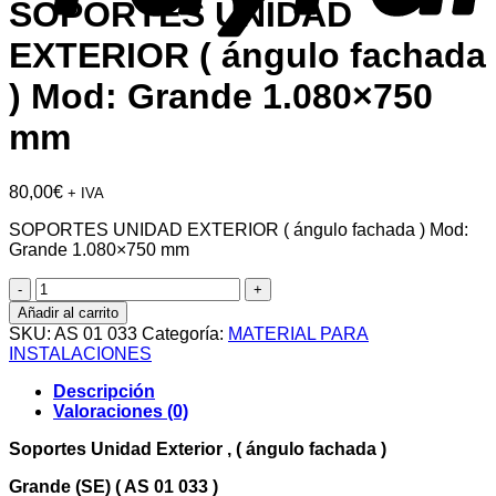
SOPORTES UNIDAD
EXTERIOR ( ángulo fachada
) Mod: Grande 1.080×750
mm
80,00
€
+ IVA
SOPORTES UNIDAD EXTERIOR ( ángulo fachada ) Mod:
Grande 1.080×750 mm
SOPORTES
UNIDAD
Añadir al carrito
EXTERIOR
SKU:
AS 01 033
Categoría:
MATERIAL PARA
(
INSTALACIONES
ángulo
fachada
Descripción
)
Valoraciones (0)
Mod:
Grande
Soportes Unidad Exterior , ( ángulo fachada )
1.080x750
mm
Grande (SE) ( AS 01 033 )