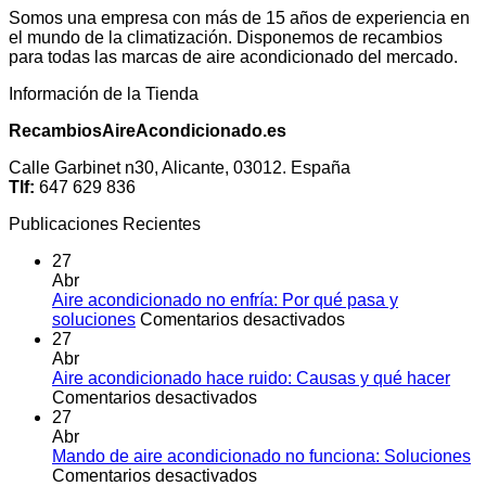
Somos una empresa con más de 15 años de experiencia en
el mundo de la climatización. Disponemos de recambios
para todas las marcas de aire acondicionado del mercado.
Información de la Tienda
RecambiosAireAcondicionado.es
Calle Garbinet n30, Alicante, 03012. España
Tlf:
647 629 836
Publicaciones Recientes
27
Abr
Aire acondicionado no enfría: Por qué pasa y
en
soluciones
Comentarios desactivados
Aire
27
acondicionado
Abr
no
Aire acondicionado hace ruido: Causas y qué hacer
en
enfría:
Comentarios desactivados
Aire
Por
27
acondicionado
qué
Abr
hace
pasa
Mando de aire acondicionado no funciona: Soluciones
ruido:
en
y
Comentarios desactivados