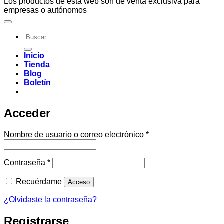
Los productos de esta web son de venta exclusiva para
empresas o autónomos
Buscar
por:
Inicio
Tienda
Blog
Boletín
Acceder
Obligatorio
Nombre de usuario o correo electrónico
*
Obligatorio
Contraseña
*
Recuérdame
Acceso
¿Olvidaste la contraseña?
Registrarse