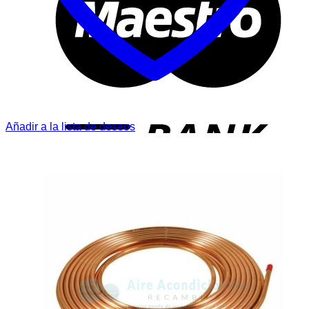
T
Añadir a la lista de deseos
P