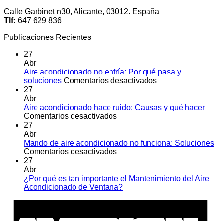
Calle Garbinet n30, Alicante, 03012. España
Tlf:
647 629 836
Publicaciones Recientes
27
Abr
Aire acondicionado no enfría: Por qué pasa y
en
soluciones
Comentarios desactivados
Aire
27
acondicionado
Abr
no
Aire acondicionado hace ruido: Causas y qué hacer
en
enfría:
Comentarios desactivados
Aire
Por
27
acondicionado
qué
Abr
hace
pasa
Mando de aire acondicionado no funciona: Soluciones
ruido:
en
y
Comentarios desactivados
Causas
Mando
soluciones
27
y
de
Abr
qué
aire
¿Por qué es tan importante el Mantenimiento del Aire
hacer
acondicionado
No
Acondicionado de Ventana?
no
hay
A
funciona:
comentarios
E
en
Soluciones