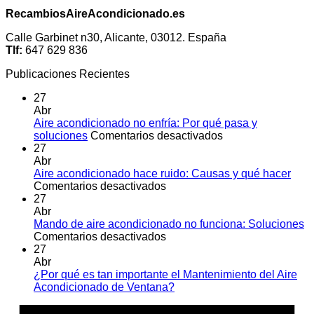
RecambiosAireAcondicionado.es
Calle Garbinet n30, Alicante, 03012. España
Tlf:
647 629 836
Publicaciones Recientes
27
Abr
Aire acondicionado no enfría: Por qué pasa y
en
soluciones
Comentarios desactivados
Aire
27
acondicionado
Abr
no
Aire acondicionado hace ruido: Causas y qué hacer
en
enfría:
Comentarios desactivados
Aire
Por
27
acondicionado
qué
Abr
hace
pasa
Mando de aire acondicionado no funciona: Soluciones
ruido:
en
y
Comentarios desactivados
Causas
Mando
soluciones
27
y
de
Abr
qué
aire
¿Por qué es tan importante el Mantenimiento del Aire
hacer
acondicionado
No
Acondicionado de Ventana?
no
hay
A
funciona:
comentarios