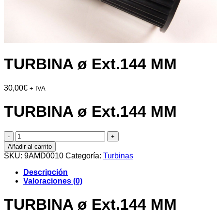
TURBINA ø Ext.144 MM
30,00
€
+ IVA
TURBINA ø Ext.144 MM
TURBINA
ø
Añadir al carrito
Ext.144
SKU:
9AMD0010
Categoría:
Turbinas
MM
cantidad
Descripción
Valoraciones (0)
TURBINA ø Ext.144 MM