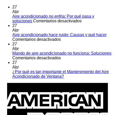
27
Abr
Aire acondicionado no enfría: Por qué pasa y
en
soluciones
Comentarios desactivados
Aire
27
acondicionado
Abr
no
Aire acondicionado hace ruido: Causas y qué hacer
en
enfría:
Comentarios desactivados
Aire
Por
27
acondicionado
qué
Abr
hace
pasa
Mando de aire acondicionado no funciona: Soluciones
ruido:
en
y
Comentarios desactivados
Causas
Mando
soluciones
27
y
de
Abr
qué
aire
¿Por qué es tan importante el Mantenimiento del Aire
hacer
acondicionado
No
Acondicionado de Ventana?
no
hay
A
funciona:
comentarios
E
en
Soluciones
¿Por
qué
es
tan
importante