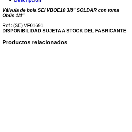
Descripción
3/8"
SOLDAR
Válvula de bola SEI VBOE10 3/8″ SOLDAR con toma
con
Obús 1/4″
toma
Obús
Ref : (SE) VF01691
1/4"
DISPONIBILIDAD SUJETA A STOCK DEL FABRICANTE
cantidad
Productos relacionados