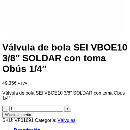
Válvula de bola SEI VBOE10
3/8″ SOLDAR con toma
Obús 1/4″
49,35
€
+ IVA
Válvula de bola SEI VBOE10 3/8″ SOLDAR con toma Obús
1/4″
Válvula
de
Añadir al carrito
bola
SKU:
VF01691
Categoría:
Válvulas
SEI
VBOE10