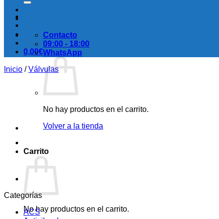
Contacto
09:00 - 18:00
0,00
€
WhatsApp
Inicio
/
Válvulas
No hay productos en el carrito.
Volver a la tienda
Carrito
Categorías
No hay productos en el carrito.
ACS