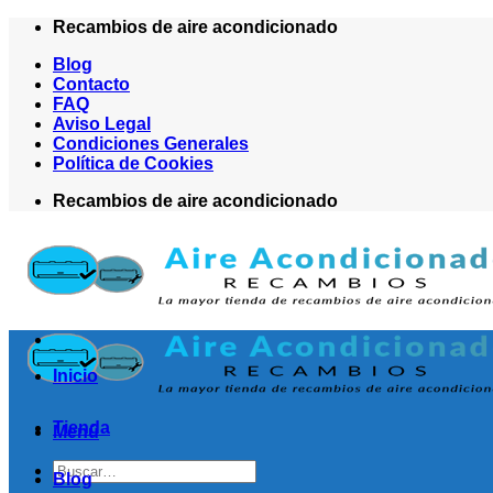
Saltar
Recambios de aire acondicionado
al
Blog
contenido
Contacto
FAQ
Aviso Legal
Condiciones Generales
Política de Cookies
Recambios de aire acondicionado
Inicio
Tienda
Menú
Buscar
Blog
por: