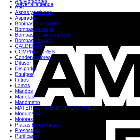
Antivibradores
Volver a la tienda
Asa
Aspas y turbinas
Aspirador
Bobinas-Solenoides
Bombas de carga
Bombas de condensados
Bombas de vacío
CALDERAS
COMPRESORES
Condensadores
Difusor
Disipador
Equipos
Filtros
Lamas
Mandos
Manetas
Manómetro
MATERIAL PARA INSTALACIONES
Modulos wifi
Motores
Placas Electrónicas
Presostato
Purificador