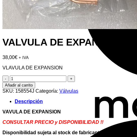
VALVULA DE EXPANSION
38,00
€
+ IVA
VLAVULA DE EXPANSION
VALVULA
DE
Añadir al carrito
EXPANSION
SKU:
158554J
Categoría:
Válvulas
cantidad
Descripción
VAVULA DE EXPANSION
CONSULTAR PRECIO y DISPONIBILIDAD !!
Disponibilidad sujeta al stock de fabricante *