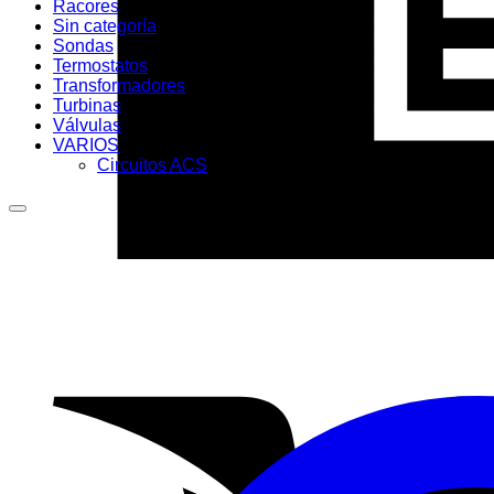
Racores
Sin categoría
Sondas
Termostatos
Transformadores
Turbinas
Válvulas
VARIOS
Circuitos ACS