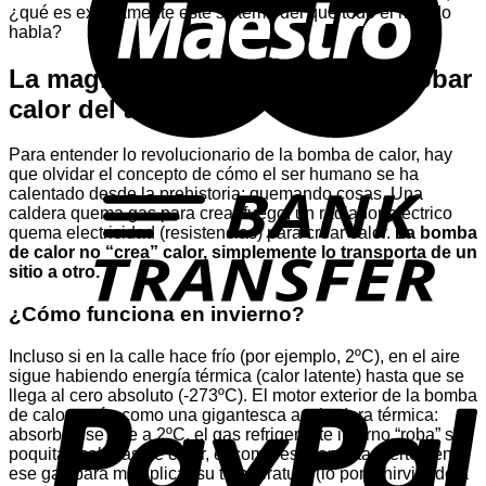
¿qué es exactamente este sistema del que todo el mundo
habla?
La magia de la termodinámica: Robar
calor del aire
Para entender lo revolucionario de la bomba de calor, hay
T
que olvidar el concepto de cómo el ser humano se ha
calentado desde la prehistoria: quemando cosas. Una
caldera quema gas para crear fuego; un radiador eléctrico
quema electricidad (resistencias) para crear calor.
La bomba
de calor no “crea” calor, simplemente lo transporta de un
sitio a otro.
¿Cómo funciona en invierno?
Incluso si en la calle hace frío (por ejemplo, 2ºC), en el aire
P
sigue habiendo energía térmica (calor latente) hasta que se
llega al cero absoluto (-273ºC). El motor exterior de la bomba
de calor actúa como una gigantesca aspiradora térmica:
absorbe ese aire a 2ºC, el gas refrigerante interno “roba” sus
poquitas calorías de calor, el compresor aprieta fuertemente
ese gas para multiplicar su temperatura (lo pone hirviendo a