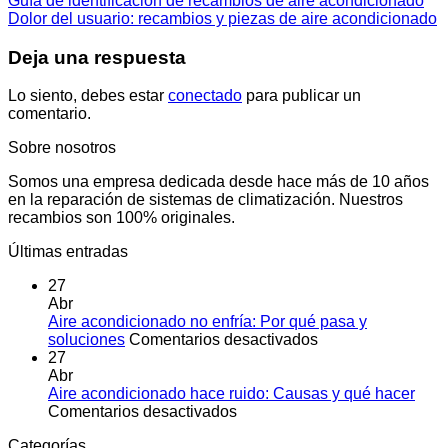
Guía de identificación de recambios de aire acondicionado
Dolor del usuario: recambios y piezas de aire acondicionado
Deja una respuesta
Lo siento, debes estar
conectado
para publicar un
comentario.
Sobre nosotros
Somos una empresa dedicada desde hace más de 10 años
en la reparación de sistemas de climatización. Nuestros
recambios son 100% originales.
Últimas entradas
27
Abr
Aire acondicionado no enfría: Por qué pasa y
en
soluciones
Comentarios desactivados
Aire
27
acondicionado
Abr
no
Aire acondicionado hace ruido: Causas y qué hacer
en
enfría:
Comentarios desactivados
Aire
Por
Categorías
acondicionado
qué