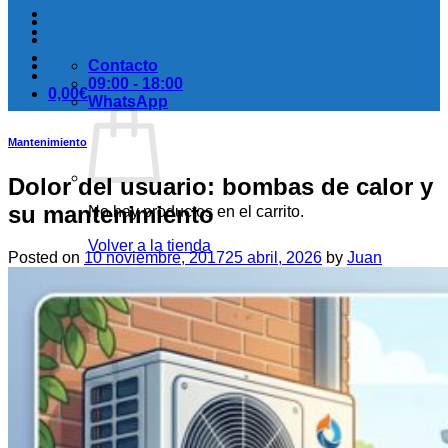
Contacto
09:00 - 18:00
0,00
€
WhatsApp
Mantenimiento
Dolor del usuario: bombas de calor y
su mantenimiento
No hay productos en el carrito.
Volver a la tienda
Posted on
10 noviembre, 2017
25 abril, 2026
by
Juan
Carrito
No hay productos en el carrito.