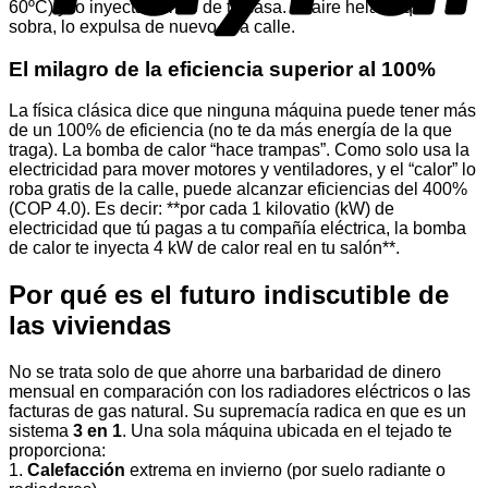
60ºC) y lo inyecta dentro de tu casa. El aire helado que
sobra, lo expulsa de nuevo a la calle.
El milagro de la eficiencia superior al 100%
La física clásica dice que ninguna máquina puede tener más
de un 100% de eficiencia (no te da más energía de la que
traga). La bomba de calor “hace trampas”. Como solo usa la
electricidad para mover motores y ventiladores, y el “calor” lo
roba gratis de la calle, puede alcanzar eficiencias del 400%
(COP 4.0). Es decir: **por cada 1 kilovatio (kW) de
electricidad que tú pagas a tu compañía eléctrica, la bomba
de calor te inyecta 4 kW de calor real en tu salón**.
Por qué es el futuro indiscutible de
las viviendas
No se trata solo de que ahorre una barbaridad de dinero
mensual en comparación con los radiadores eléctricos o las
facturas de gas natural. Su supremacía radica en que es un
sistema
3 en 1
. Una sola máquina ubicada en el tejado te
proporciona:
1.
Calefacción
extrema en invierno (por suelo radiante o