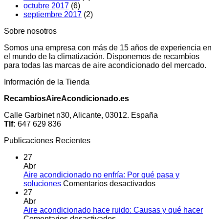
octubre 2017
(6)
septiembre 2017
(2)
Sobre nosotros
Somos una empresa con más de 15 años de experiencia en
el mundo de la climatización. Disponemos de recambios
para todas las marcas de aire acondicionado del mercado.
Información de la Tienda
RecambiosAireAcondicionado.es
Calle Garbinet n30, Alicante, 03012. España
Tlf:
647 629 836
Publicaciones Recientes
27
Abr
Aire acondicionado no enfría: Por qué pasa y
en
soluciones
Comentarios desactivados
Aire
27
acondicionado
Abr
no
Aire acondicionado hace ruido: Causas y qué hacer
en
enfría:
Comentarios desactivados