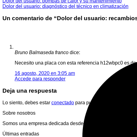
Dolor del usuario: bombas de calor y su mantenimiento
Dolor del usuario: diagnóstico del técnico en climatización
Un comentario de “
Dolor del usuario: recambio
Bruno Balmaseda franco
dice:
Necesito una placa con esta referencia h12wbpc0 es de u
16 agosto, 2020 en 3:05 am
Accede para responder
Deja una respuesta
Lo siento, debes estar
conectado
para publicar un comentario.
Sobre nosotros
Somos una empresa dedicada desde hace más de 10 años en la
Últimas entradas