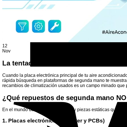
12
Nov
La tentación del recambio usado frente 
Cuando la placa electrónica principal de tu aire acondicionado
rápida búsqueda en plataformas de segunda mano te muestra 
recambios de climatización usados es un campo minado que pu
¿Qué repuestos de segunda mano NO
En el mundo de la climatización, hay piezas estáticas que no
1. Placas electrónicas (Inverter y PCBs)