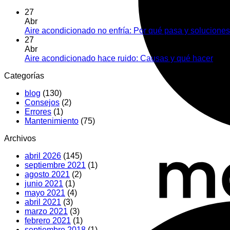
27
Abr
Aire acondicionado no enfría: Por qué pasa y soluciones
27
Abr
Aire acondicionado hace ruido: Causas y qué hacer
Com
Categorías
blog
(130)
Consejos
(2)
Errores
(1)
Mantenimiento
(75)
Archivos
abril 2026
(145)
septiembre 2021
(1)
agosto 2021
(2)
junio 2021
(1)
mayo 2021
(4)
abril 2021
(3)
marzo 2021
(3)
febrero 2021
(1)
septiembre 2018
(1)