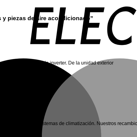
s y piezas de aire acondicionado
”
n aire acondicionado inverter. De la unidad exterior
 reparación de sistemas de climatización. Nuestros recambio