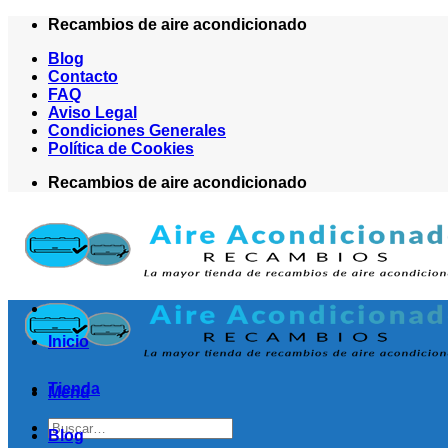
Saltar
Recambios de aire acondicionado
al
Blog
contenido
Contacto
FAQ
Aviso Legal
Condiciones Generales
Política de Cookies
Recambios de aire acondicionado
Inicio
Tienda
Menú
Buscar
Blog
por: