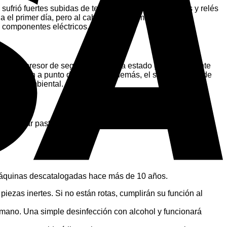
sufrió fuertes subidas de tensión, sus condensadores y relés
 el primer día, pero al cabo de una semana el
e componentes eléctricos.
n. Un compresor de segunda mano ha estado girando durante
rnos están a punto de cortarse. Además, el simple hecho de
humedad ambiental.
 comprar pastillas de freno usadas para un coche: no tiene
máquinas descatalogadas hace más de 10 años.
piezas inertes. Si no están rotas, cumplirán su función al
 mano. Una simple desinfección con alcohol y funcionará
V