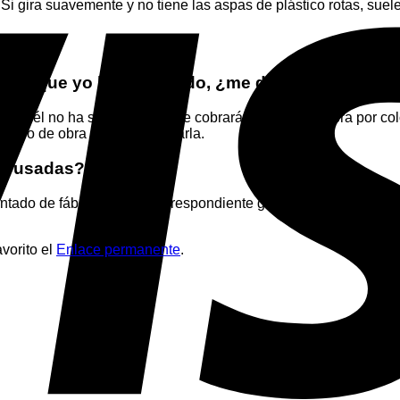
Si gira suavemente y no tiene las aspas de plástico rotas, suel
 mano que yo he comprado, ¿me da garantía?
a que él no ha suministrado. Te cobrará su mano de obra por co
la mano de obra para desmontarla.
as usadas?
cintado de fábrica con su correspondiente garantía legal (gene
vorito el
Enlace permanente
.