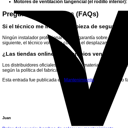
Motores de ventilación tangencial (el rodillo interior):
Preguntas Frecuentes (FAQs)
Si el técnico me instala una pieza de segunda
Ningún instalador profesional te dará garantía sobre una piez
siguiente, el técnico volverá a cobrarte el desplazamiento y 
¿Las tiendas online de recambios venden piez
Los distribuidores oficiales solo venden material nuevo y pre
según la política del fabricante).
Esta entrada fue publicada en
Mantenimiento
. Marque como fa
Juan