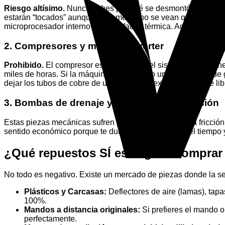
Riesgo altísimo.
Nunca sabes por qué se desmontó la máquina 
estarán “tocados” aunque físicamente no se vean quemados. 
microprocesador interno falla por fatiga térmica. Además, lo
2. Compresores y motores Inverter
Prohibido.
El compresor es el corazón del sistema, sellado 
miles de horas. Si la máquina original tuvo una micro-fuga d
dejar los tubos de cobre de un compresor expuestos al aire lib
3. Bombas de drenaje y válvulas de expansión
Estas piezas mecánicas sufren por la cal del agua y la fricc
sentido económico porque te durarán una fracción del tiempo y
¿Qué repuestos SÍ es seguro compra
No todo es negativo. Existe un mercado de piezas donde la 
Plásticos y Carcasas:
Deflectores de aire (lamas), tapas
100%.
Mandos a distancia originales:
Si prefieres el mando o
perfectamente.