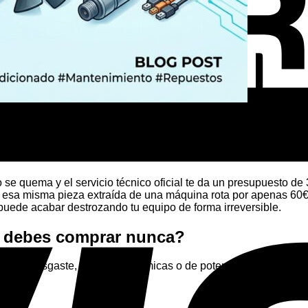
al oficial
 se quema y el servicio técnico oficial te da un presupuesto de
esa misma pieza extraída de una máquina rota por apenas 60€.
ede acabar destrozando tu equipo de forma irreversible.
 debes comprar nunca?
 sufren desgaste, y piezas dinámicas o de potencia que son ext