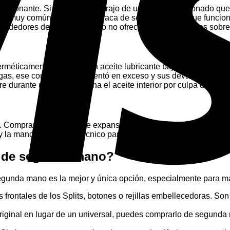
donante. Si la placa se extrajo de un aire acondicionado que 
Es muy común instalar una placa de segunda mano que funciona
s vendedores de segunda mano no ofrecen garantías reales sobr
herméticamente y bañado en aceite lubricante bajo alta presió
e gas, ese compresor se calentó en exceso y sus devanados inte
re durante unos días arruina el aceite interior por culpa de la 
ión. Comprar una válvula de expansión de segunda mano es como
 la mano de obra del técnico para instalarla será la misma.
r de segunda mano?
segunda mano es la mejor y única opción, especialmente para 
 frontales de los Splits, botones o rejillas embellecedoras. Son 
riginal en lugar de un universal, puedes comprarlo de segunda