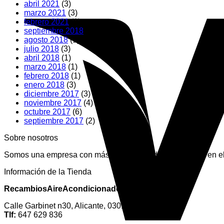
abril 2021
(3)
marzo 2021
(3)
febrero 2021
(1)
septiembre 2018
(1)
agosto 2018
(1)
julio 2018
(3)
abril 2018
(1)
marzo 2018
(1)
febrero 2018
(1)
enero 2018
(3)
diciembre 2017
(3)
noviembre 2017
(4)
octubre 2017
(6)
septiembre 2017
(2)
Sobre nosotros
Somos una empresa con más de 15 años de experiencia en el 
Información de la Tienda
RecambiosAireAcondicionado.es
Calle Garbinet n30, Alicante, 03012. España
Tlf:
647 629 836