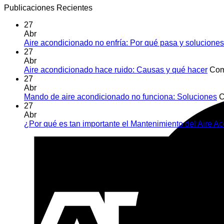
Publicaciones Recientes
27
Abr
Aire acondicionado no enfría: Por qué pasa y soluciones
27
Abr
Aire acondicionado hace ruido: Causas y qué hacer
Com
27
Abr
Mando de aire acondicionado no funciona: Soluciones
C
27
Abr
¿Por qué es tan importante el Mantenimiento del Aire 