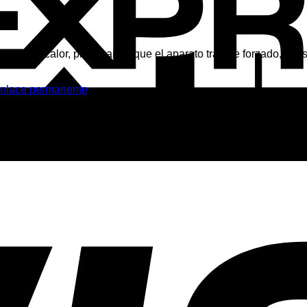
a salida del calor, provocando que el aparato trabaje forzado, c
nlace permanente
.