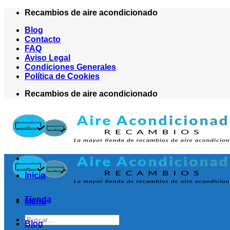
Saltar
Recambios de aire acondicionado
al
Blog
contenido
Contacto
FAQ
Aviso Legal
Condiciones Generales
Política de Cookies
Recambios de aire acondicionado
Inicio
Tienda
Menú
Buscar
Blog
por: