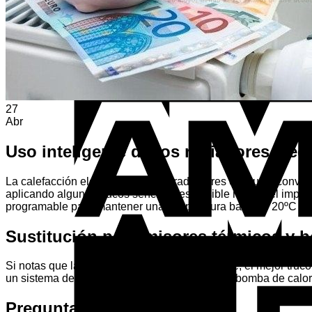
Volver a la tienda
27
Abr
Uso inteligente de los radiadores eléc
La calefacción eléctrica mediante radiadores o estufas conve
aplicando algunos trucos sencillos es posible reducir el impac
programable para mantener una temperatura base de 20ºC es m
Sustitución por emisores térmicos y 
Si notas que la factura sigue siendo inasumible, el mejor truco
un sistema de aire acondicionado Inverter con bomba de calor,
Preguntas frecuentes (FAQ)