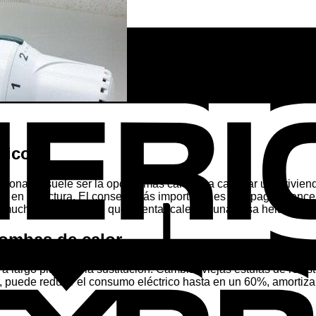
tricos
ncionales suele ser la opción más cara para calentar una vivien
to en la factura. El consejo más importante es no apagar y ence
ucho más eficiente que intentar calentar una casa helada de 
bombas de calor
 a largo plazo es la sustitución. Cambiar viejas estufas de resis
 puede reducir el consumo eléctrico hasta en un 60%, amortizan