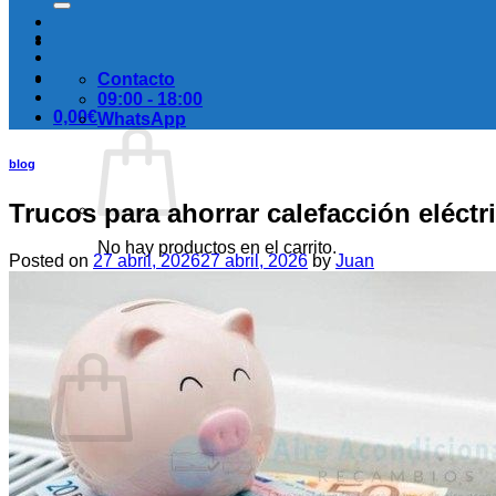
Contacto
09:00 - 18:00
0,00
€
WhatsApp
blog
Trucos para ahorrar calefacción eléctr
No hay productos en el carrito.
Posted on
27 abril, 2026
27 abril, 2026
by
Juan
Volver a la tienda
Carrito
No hay productos en el carrito.