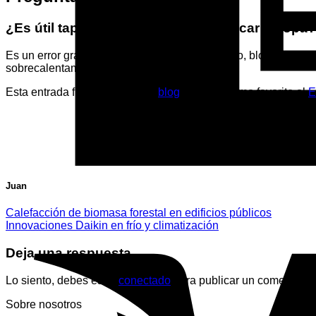
¿Es útil tapar los radiadores para secar la ropa?
Es un error grave. Al cubrir un radiador eléctrico, bloqueas l
sobrecalentamiento.
Esta entrada fue publicada en
blog
. Marque como favorito el
E
Juan
Calefacción de biomasa forestal en edificios públicos
Innovaciones Daikin en frío y climatización
Deja una respuesta
Lo siento, debes estar
conectado
para publicar un comentario.
Sobre nosotros