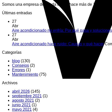
Somos una empresa dedicada desde hace más de 10 años en la
Últimas entradas
27
Abr
Aire acondicionado no enfría: Por qué pasa y soluciones
27
Abr
Aire acondicionado hace ruido: Causas y qué hacer
Com
Categorías
blog
(130)
Consejos
(2)
Errores
(1)
Mantenimiento
(75)
Archivos
abril 2026
(145)
septiembre 2021
(1)
agosto 2021
(2)
junio 2021
(1)
mayo 2021
(4)