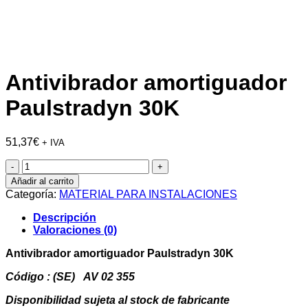
Antivibrador amortiguador
Paulstradyn 30K
51,37
€
+ IVA
Antivibrador
amortiguador
Añadir al carrito
Paulstradyn
Categoría:
MATERIAL PARA INSTALACIONES
30K
cantidad
Descripción
Valoraciones (0)
Antivibrador amortiguador Paulstradyn 30K
Código : (SE) AV 02 355
Disponibilidad sujeta al stock de fabricante