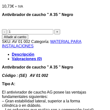
10,73
€
+ IVA
Antivibrador de caucho ” A 35 ” Negro
Antivibrador
de
Añadir al carrito
caucho
SKU:
AV 01 002
Categoría:
MATERIAL PARA
"
INSTALACIONES
A
35
Descripción
"
Valoraciones (0)
cantidad
Antivibrador de caucho ” A 35 ” Negro
Código : (SE) AV 01 002
Tipo A:
El antivivrador de caucho AG posee las ventajas
fundamentales siguientes:
– Gran estabilidad lateral, superior a la forma
cilíndrica o en diábolo.
– Los esfuerzos que realiza son a compresión (axial)