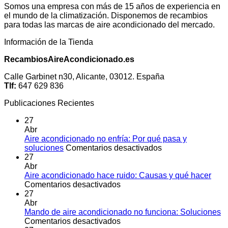
Somos una empresa con más de 15 años de experiencia en
el mundo de la climatización. Disponemos de recambios
para todas las marcas de aire acondicionado del mercado.
Información de la Tienda
RecambiosAireAcondicionado.es
Calle Garbinet n30, Alicante, 03012. España
Tlf:
647 629 836
Publicaciones Recientes
27
Abr
Aire acondicionado no enfría: Por qué pasa y
en
soluciones
Comentarios desactivados
Aire
27
acondicionado
Abr
no
Aire acondicionado hace ruido: Causas y qué hacer
en
enfría:
Comentarios desactivados
Aire
Por
27
acondicionado
qué
Abr
hace
pasa
Mando de aire acondicionado no funciona: Soluciones
ruido:
en
y
Comentarios desactivados