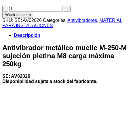
Antivibrador
metálico
Añadir al carrito
muelle
SKU:
SE: AV02026
Categorías:
Antivibradores
,
MATERIAL
M-
PARA INSTALACIONES
250-
M
Descripción
sujeción
pletina
Antivibrador metálico muelle M-250-M
M8
sujeción pletina M8 carga máxima
carga
máxima
250kg
250kg
cantidad
SE: AV02026
Disponibilidad sujeta a stock del fabricante.