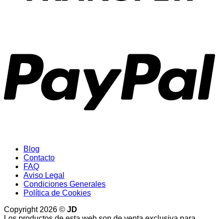
P
Blog
Contacto
FAQ
Aviso Legal
Condiciones Generales
Política de Cookies
Copyright 2026 ©
JD
Los productos de esta web son de venta exclusiva para