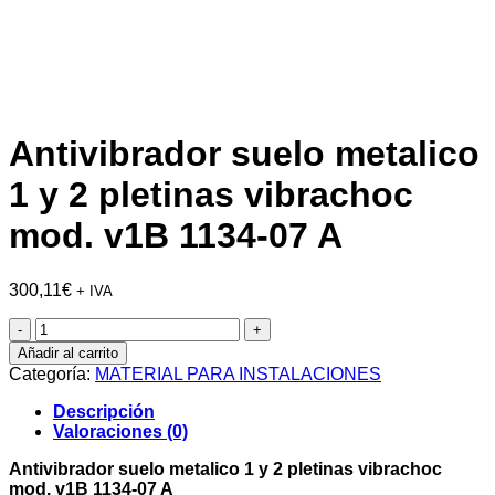
Antivibrador suelo metalico
1 y 2 pletinas vibrachoc
mod. v1B 1134-07 A
300,11
€
+ IVA
Antivibrador
suelo
Añadir al carrito
metalico
Categoría:
MATERIAL PARA INSTALACIONES
1
y
Descripción
2
Valoraciones (0)
pletinas
vibrachoc
Antivibrador suelo metalico 1 y 2 pletinas vibrachoc
mod.
mod. v1B 1134-07 A