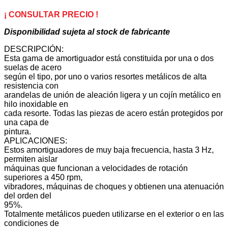
v1B
1134-
¡ CONSULTAR PRECIO !
07
Disponibilidad sujeta al stock de fabricante
A
cantidad
DESCRIPCIÓN:
Esta gama de amortiguador está constituida por una o dos
suelas de acero
según el tipo, por uno o varios resortes metálicos de alta
resistencia con
arandelas de unión de aleación ligera y un cojín metálico en
hilo inoxidable en
cada resorte. Todas las piezas de acero están protegidos por
una capa de
pintura.
APLICACIONES:
Estos amortiguadores de muy baja frecuencia, hasta 3 Hz,
permiten aislar
máquinas que funcionan a velocidades de rotación
superiores a 450 rpm,
vibradores, máquinas de choques y obtienen una atenuación
del orden del
95%.
Totalmente metálicos pueden utilizarse en el exterior o en las
condiciones de