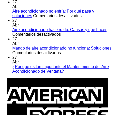
27
Abr
Aire acondicionado no enfría: Por qué pasa y
en
soluciones
Comentarios desactivados
Aire
27
acondicionado
Abr
no
Aire acondicionado hace ruido: Causas y qué hacer
en
enfría:
Comentarios desactivados
Aire
Por
27
acondicionado
qué
Abr
hace
pasa
Mando de aire acondicionado no funciona: Soluciones
ruido:
en
y
Comentarios desactivados
Causas
Mando
soluciones
27
y
de
Abr
qué
aire
¿Por qué es tan importante el Mantenimiento del Aire
hacer
acondicionado
No
Acondicionado de Ventana?
no
hay
A
funciona:
comentarios
E
en
Soluciones
¿Por
qué
es
tan
importante
el