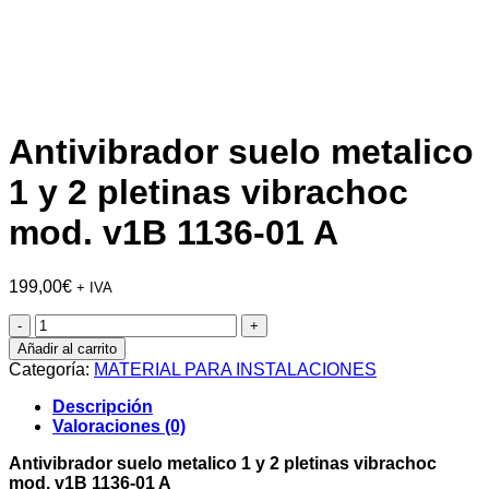
Antivibrador suelo metalico
1 y 2 pletinas vibrachoc
mod. v1B 1136-01 A
199,00
€
+ IVA
Antivibrador
suelo
Añadir al carrito
metalico
Categoría:
MATERIAL PARA INSTALACIONES
1
y
Descripción
2
Valoraciones (0)
pletinas
vibrachoc
Antivibrador suelo metalico 1 y 2 pletinas vibrachoc
mod.
mod. v1B 1136-01 A