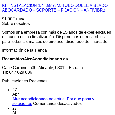
KIT INSTALACION 1/4′-3/8′ (3M. TUBO DOBLE AISLADO
ABOCARDADO + SOPORTE + FIJACION + ANTIVIBR.)
91,00
€
+ IVA
Sobre nosotros
Somos una empresa con más de 15 años de experiencia en
el mundo de la climatización. Disponemos de recambios
para todas las marcas de aire acondicionado del mercado.
Información de la Tienda
RecambiosAireAcondicionado.es
Calle Garbinet n30, Alicante, 03012. España
Tlf:
647 629 836
Publicaciones Recientes
27
Abr
Aire acondicionado no enfría: Por qué pasa y
en
soluciones
Comentarios desactivados
Aire
27
acondicionado
Abr