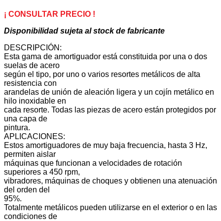
v1B
1136-
¡ CONSULTAR PRECIO !
01
Disponibilidad sujeta al stock de fabricante
A
cantidad
DESCRIPCIÓN:
Esta gama de amortiguador está constituida por una o dos
suelas de acero
según el tipo, por uno o varios resortes metálicos de alta
resistencia con
arandelas de unión de aleación ligera y un cojín metálico en
hilo inoxidable en
cada resorte. Todas las piezas de acero están protegidos por
una capa de
pintura.
APLICACIONES:
Estos amortiguadores de muy baja frecuencia, hasta 3 Hz,
permiten aislar
máquinas que funcionan a velocidades de rotación
superiores a 450 rpm,
vibradores, máquinas de choques y obtienen una atenuación
del orden del
95%.
Totalmente metálicos pueden utilizarse en el exterior o en las
condiciones de