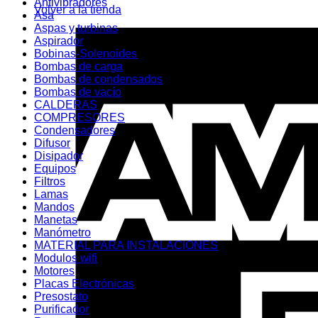
Antivibradores
Volver a la tienda
Asa
Aspas y turbinas
Aspirador
Bobinas-Solenoides
Bombas de carga
Bombas de condensados
Bombas de vacío
CALDERAS
COMPRESORES
Condensadores
Difusor
Disipador
Equipos
Filtros
Lamas
Mandos
Manetas
Manómetro
MATERIAL PARA INSTALACIONES
Modulos wifi
Motores
Placas Electrónicas
Presostato
Purificador