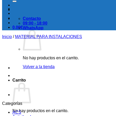
Contacto
09:00 - 18:00
0,00
€
WhatsApp
Inicio
/
MATERIAL PARA INSTALACIONES
No hay productos en el carrito.
Volver a la tienda
Carrito
Categorías
No hay productos en el carrito.
ACS