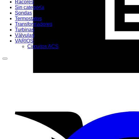
Racores
Sin categoría
Sondas
Termostatos
Transformadores
Turbinas
Válvulas
VARIOS
Circuitos ACS