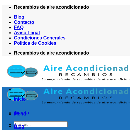
Saltar
Recambios de aire acondicionado
al
Blog
contenido
Contacto
FAQ
Aviso Legal
Condiciones Generales
Política de Cookies
Recambios de aire acondicionado
Inicio
Tienda
Menú
Buscar
Blog
por: