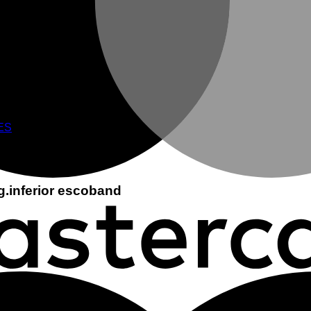
inferior
ES
.inferior escoband