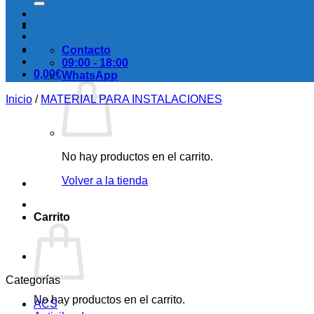
Contacto
09:00 - 18:00
0,00
€
WhatsApp
Inicio
/
MATERIAL PARA INSTALACIONES
No hay productos en el carrito.
Volver a la tienda
Carrito
Categorías
No hay productos en el carrito.
ACS