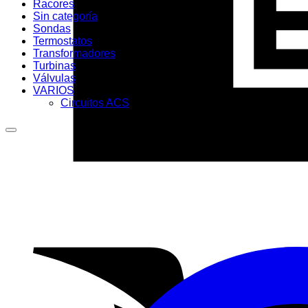
Racores
Sin categoría
Sondas
Termostatos
Transformadores
Turbinas
Válvulas
VARIOS
Circuitos ACS