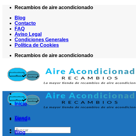
Saltar
Recambios de aire acondicionado
al
Blog
contenido
Contacto
FAQ
Aviso Legal
Condiciones Generales
Política de Cookies
Recambios de aire acondicionado
Inicio
Tienda
Menú
Buscar
Blog
por: