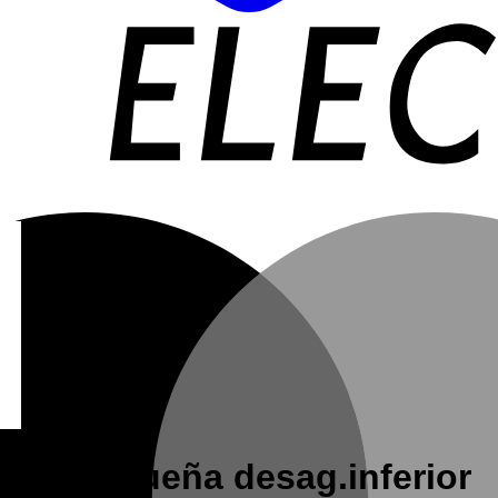
875 pequeña desag.inferior