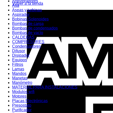
Antivibradores
Volver a la tienda
Asa
Aspas y turbinas
Aspirador
Bobinas-Solenoides
Bombas de carga
Bombas de condensados
Bombas de vacío
CALDERAS
COMPRESORES
Condensadores
Difusor
Disipador
Equipos
Filtros
Lamas
Mandos
Manetas
Manómetro
MATERIAL PARA INSTALACIONES
Modulos wifi
Motores
Placas Electrónicas
Presostato
Purificador