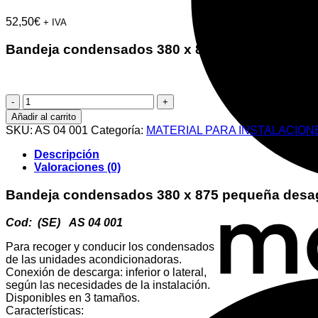
52,50
€
+ IVA
Bandeja condensados 380 x 875 pequeña desag.
Bandeja
condensados
Añadir al carrito
380
SKU:
AS 04 001
Categoría:
MATERIAL PARA INSTALACION
x
875
Descripción
pequeña
Valoraciones (0)
desag.inferior
cantidad
Bandeja condensados 380 x 875 pequeña desag
Cod: (SE) AS 04 001
Para recoger y conducir los condensados
de las unidades acondicionadoras.
Conexión de descarga: inferior o lateral,
según las necesidades de la instalación.
Disponibles en 3 tamaños.
Características: