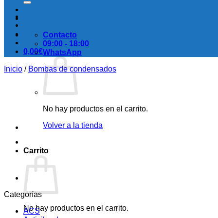
Contacto
09:00 - 18:00
0,00
€
WhatsApp
Inicio
/
Bombas de condensados
No hay productos en el carrito.
Volver a la tienda
Carrito
Categorías
No hay productos en el carrito.
ACS