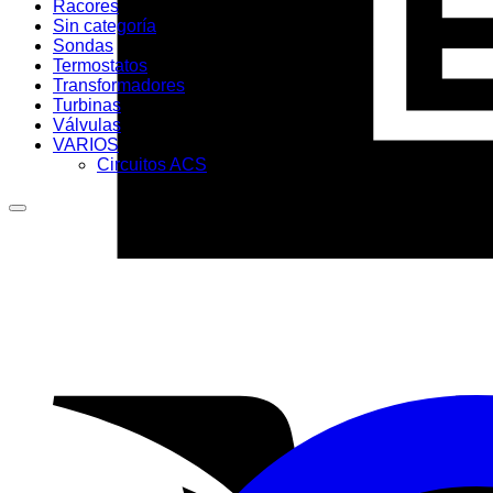
Racores
Sin categoría
Sondas
Termostatos
Transformadores
Turbinas
Válvulas
VARIOS
Circuitos ACS