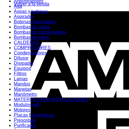
Antivibradores
Volver a la tienda
Asa
Aspas y turbinas
Aspirador
Bobinas-Solenoides
Bombas de carga
Bombas de condensados
Bombas de vacío
CALDERAS
COMPRESORES
Condensadores
Difusor
Disipador
Equipos
Filtros
Lamas
Mandos
Manetas
Manómetro
MATERIAL PARA INSTALACIONES
Modulos wifi
Motores
Placas Electrónicas
Presostato
Purificador