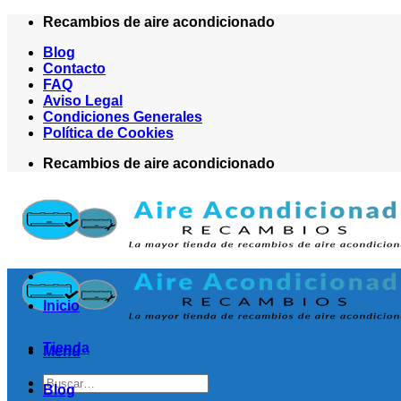
Saltar
Recambios de aire acondicionado
al
Blog
contenido
Contacto
FAQ
Aviso Legal
Condiciones Generales
Política de Cookies
Recambios de aire acondicionado
Inicio
Tienda
Menú
Buscar
Blog
por: