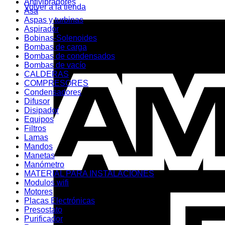
Antivibradores
Volver a la tienda
Asa
Aspas y turbinas
Aspirador
Bobinas-Solenoides
Bombas de carga
Bombas de condensados
Bombas de vacío
CALDERAS
COMPRESORES
Condensadores
Difusor
Disipador
Equipos
Filtros
Lamas
Mandos
Manetas
Manómetro
MATERIAL PARA INSTALACIONES
Modulos wifi
Motores
Placas Electrónicas
Presostato
Purificador