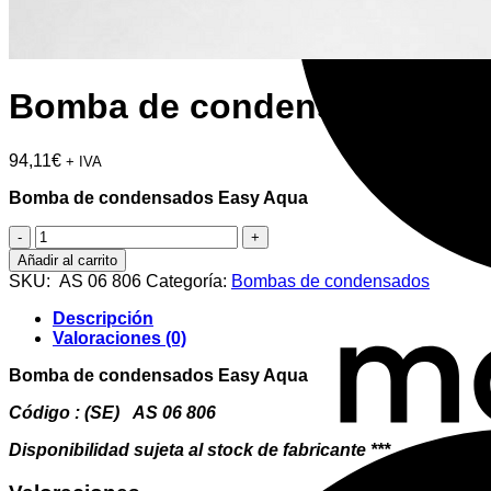
Bomba de condensados Eas
94,11
€
+ IVA
Bomba de condensados Easy Aqua
Bomba
de
Añadir al carrito
condensados
SKU:
AS 06 806
Categoría:
Bombas de condensados
Easy
Aqua
Descripción
cantidad
Valoraciones (0)
Bomba de condensados Easy Aqua
Código : (SE) AS 06 806
Disponibilidad sujeta al stock de fabricante ***