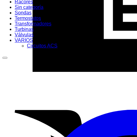
Racores
Sin categoría
Sondas
Termostatos
Transformadores
Turbinas
Válvulas
VARIOS
Circuitos ACS