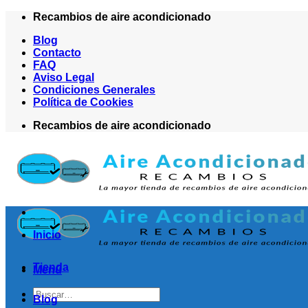
Saltar
Recambios de aire acondicionado
al
Blog
contenido
Contacto
FAQ
Aviso Legal
Condiciones Generales
Política de Cookies
Recambios de aire acondicionado
Inicio
Tienda
Menú
Buscar
Blog
por: