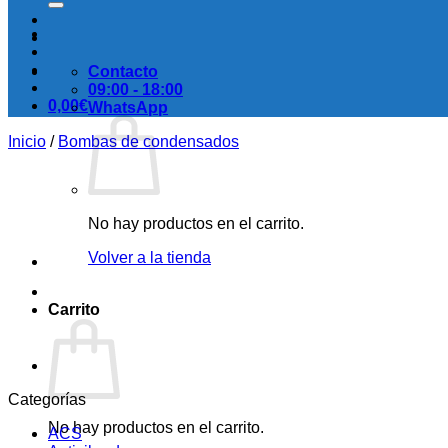
Contacto
09:00 - 18:00
0,00
€
WhatsApp
Inicio
/
Bombas de condensados
No hay productos en el carrito.
Volver a la tienda
Carrito
Categorías
No hay productos en el carrito.
ACS