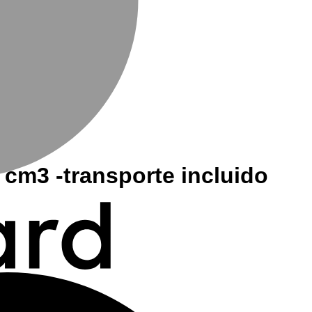
cm3 -transporte incluido
M