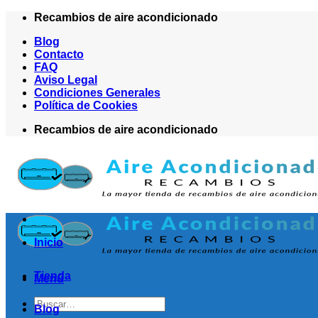
Saltar
Recambios de aire acondicionado
al
Blog
contenido
Contacto
FAQ
Aviso Legal
Condiciones Generales
Política de Cookies
Recambios de aire acondicionado
Inicio
Tienda
Menú
Buscar
Blog
por: