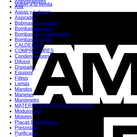
Antivibradores
Volver a la tienda
Asa
Aspas y turbinas
Aspirador
Bobinas-Solenoides
Bombas de carga
Bombas de condensados
Bombas de vacío
CALDERAS
COMPRESORES
Condensadores
Difusor
Disipador
Equipos
Filtros
Lamas
Mandos
Manetas
Manómetro
MATERIAL PARA INSTALACIONES
Modulos wifi
Motores
Placas Electrónicas
Presostato
Purificador