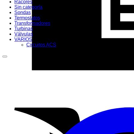
Racores
Sin categoría
Sondas
Termostatos
Transformadores
Turbinas
Válvulas
VARIOS
Circuitos ACS