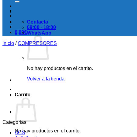
Contacto
09:00 - 18:00
0,00
€
WhatsApp
Inicio
/
COMPRESORES
No hay productos en el carrito.
Volver a la tienda
Carrito
Categorías
No hay productos en el carrito.
ACS