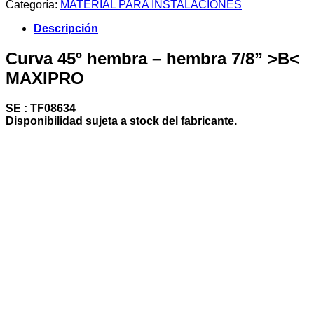
Categoría:
MATERIAL PARA INSTALACIONES
-
hembra
Descripción
7/8”
>B<
Curva 45º hembra – hembra 7/8” >B<
MAXIPRO
MAXIPRO
cantidad
SE : TF08634
Disponibilidad sujeta a stock del fabricante.