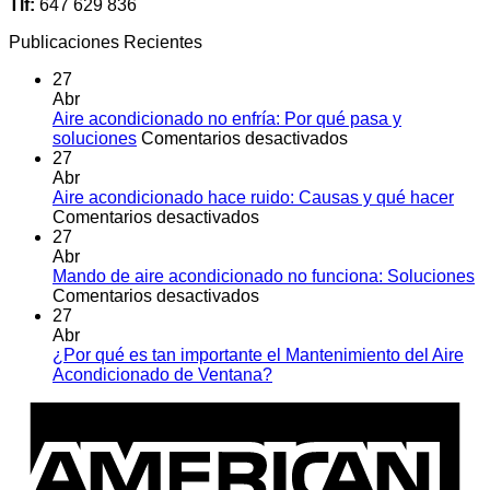
Tlf:
647 629 836
Publicaciones Recientes
27
Abr
Aire acondicionado no enfría: Por qué pasa y
en
soluciones
Comentarios desactivados
Aire
27
acondicionado
Abr
no
Aire acondicionado hace ruido: Causas y qué hacer
en
enfría:
Comentarios desactivados
Aire
Por
27
acondicionado
qué
Abr
hace
pasa
Mando de aire acondicionado no funciona: Soluciones
ruido:
en
y
Comentarios desactivados
Causas
Mando
soluciones
27
y
de
Abr
qué
aire
¿Por qué es tan importante el Mantenimiento del Aire
hacer
acondicionado
No
Acondicionado de Ventana?
no
hay
A
funciona:
comentarios
E
en
Soluciones
¿Por
qué