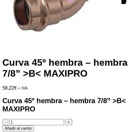
Curva 45º hembra – hembra
7/8” >B< MAXIPRO
58,22
€
+ IVA
Curva 45º hembra – hembra 7/8” >B<
MAXIPRO
Curva
45º
Añadir al carrito
hembra