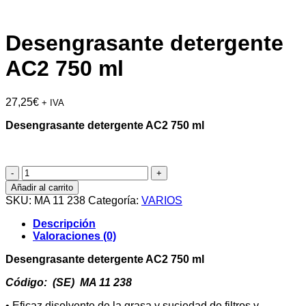
Desengrasante detergente
AC2 750 ml
27,25
€
+ IVA
Desengrasante detergente AC2 750 ml
Desengrasante
detergente
Añadir al carrito
AC2
SKU:
MA 11 238
Categoría:
VARIOS
750
ml
Descripción
cantidad
Valoraciones (0)
Desengrasante detergente AC2 750 ml
Código: (SE) MA 11 238
• Eficaz disolvente de la grasa y suciedad de filtros y