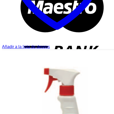
T
Añadir a la lista de deseos
P