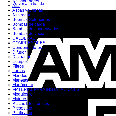
Antivibradores
Volver a la tienda
Asa
Aspas y turbinas
Aspirador
Bobinas-Solenoides
Bombas de carga
Bombas de condensados
Bombas de vacío
CALDERAS
COMPRESORES
Condensadores
Difusor
Disipador
Equipos
Filtros
Lamas
Mandos
Manetas
Manómetro
MATERIAL PARA INSTALACIONES
Modulos wifi
Motores
Placas Electrónicas
Presostato
Purificador