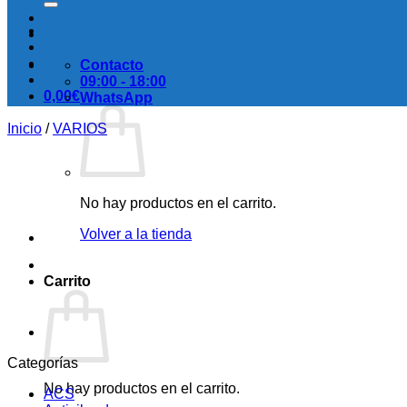
Contacto
09:00 - 18:00
0,00
€
WhatsApp
Inicio
/
VARIOS
No hay productos en el carrito.
Volver a la tienda
Carrito
Categorías
No hay productos en el carrito.
ACS