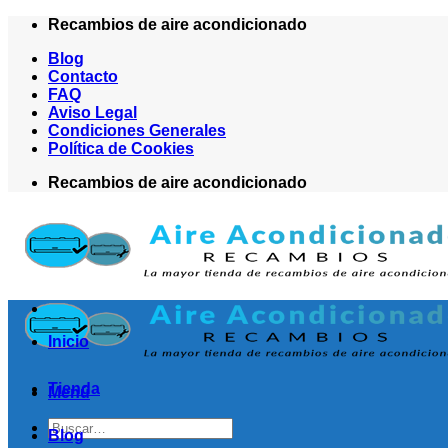
Saltar
Recambios de aire acondicionado
al
Blog
contenido
Contacto
FAQ
Aviso Legal
Condiciones Generales
Política de Cookies
Recambios de aire acondicionado
Inicio
Tienda
Menú
Buscar
Blog
por: