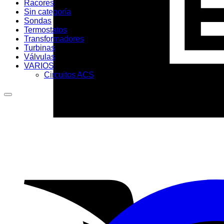
Racores
Sin categoría
Sondas
Termostatos
Transformadores
Turbinas
Válvulas
VARIOS
Circuitos ACS