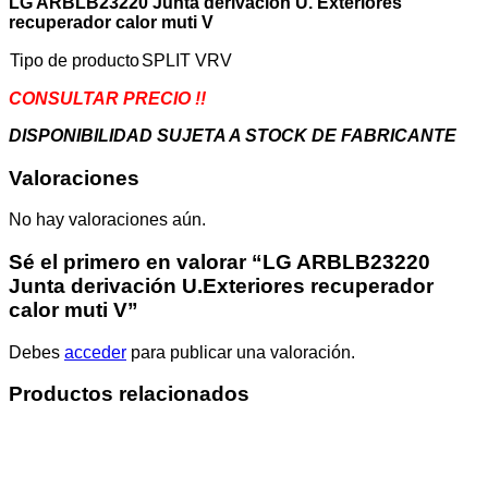
LG ARBLB23220 Junta derivación U. Exteriores
V
recuperador calor muti V
cantidad
Tipo de producto
SPLIT VRV
CONSULTAR PRECIO !!
DISPONIBILIDAD SUJETA A STOCK DE FABRICANTE
Valoraciones
No hay valoraciones aún.
Sé el primero en valorar “LG ARBLB23220
Junta derivación U.Exteriores recuperador
calor muti V”
Debes
acceder
para publicar una valoración.
Productos relacionados