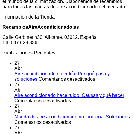
el mundo de la climatización. Disponemos de recambios
para todas las marcas de aire acondicionado del mercado.
Información de la Tienda
RecambiosAireAcondicionado.es
Calle Garbinet n30, Alicante, 03012. España
Tlf:
647 629 836
Publicaciones Recientes
27
Abr
Aire acondicionado no enfría: Por qué pasa y
en
soluciones
Comentarios desactivados
Aire
27
acondicionado
Abr
no
Aire acondicionado hace ruido: Causas y qué hacer
en
enfría:
Comentarios desactivados
Aire
Por
27
acondicionado
qué
Abr
hace
pasa
Mando de aire acondicionado no funciona: Soluciones
ruido:
en
y
Comentarios desactivados
Causas
Mando
soluciones
27
y
de
Abr