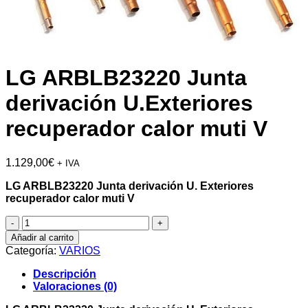
LG ARBLB23220 Junta
derivación U.Exteriores
recuperador calor muti V
1.129,00
€
+ IVA
LG ARBLB23220 Junta derivación U. Exteriores
recuperador calor muti V
LG
ARBLB23220
Añadir al carrito
Junta
Categoría:
VARIOS
derivación
U.Exteriores
Descripción
recuperador
Valoraciones (0)
calor
muti