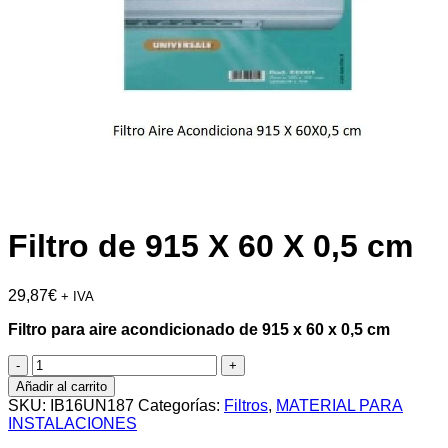
Filtro de 915 X 60 X 0,5 cm
29,87
€
+ IVA
Filtro para aire acondicionado de 915 x 60 x 0,5 cm
Filtro
de
Añadir al carrito
915
SKU:
IB16UN187
Categorías:
Filtros
,
MATERIAL PARA
X
INSTALACIONES
60