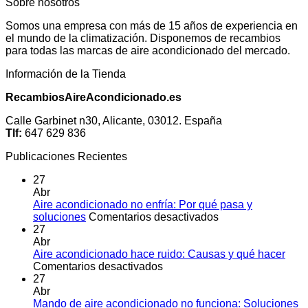
Sobre nosotros
Somos una empresa con más de 15 años de experiencia en
el mundo de la climatización. Disponemos de recambios
para todas las marcas de aire acondicionado del mercado.
Información de la Tienda
RecambiosAireAcondicionado.es
Calle Garbinet n30, Alicante, 03012. España
Tlf:
647 629 836
Publicaciones Recientes
27
Abr
Aire acondicionado no enfría: Por qué pasa y
en
soluciones
Comentarios desactivados
Aire
27
acondicionado
Abr
no
Aire acondicionado hace ruido: Causas y qué hacer
en
enfría:
Comentarios desactivados
Aire
Por
27
acondicionado
qué
Abr
hace
pasa
Mando de aire acondicionado no funciona: Soluciones