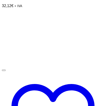
32,12
€
+ IVA