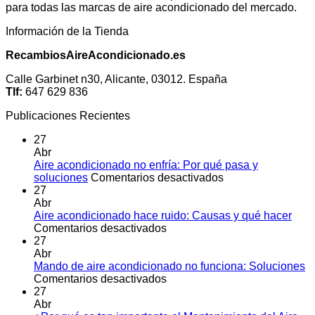
para todas las marcas de aire acondicionado del mercado.
Información de la Tienda
RecambiosAireAcondicionado.es
Calle Garbinet n30, Alicante, 03012. España
Tlf:
647 629 836
Publicaciones Recientes
27
Abr
Aire acondicionado no enfría: Por qué pasa y
en
soluciones
Comentarios desactivados
Aire
27
acondicionado
Abr
no
Aire acondicionado hace ruido: Causas y qué hacer
en
enfría:
Comentarios desactivados
Aire
Por
27
acondicionado
qué
Abr
hace
pasa
Mando de aire acondicionado no funciona: Soluciones
ruido:
en
y
Comentarios desactivados
Causas
Mando
soluciones
27
y
de
Abr