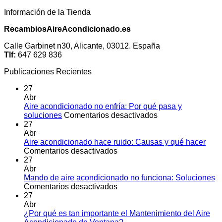
Información de la Tienda
RecambiosAireAcondicionado.es
Calle Garbinet n30, Alicante, 03012. España
Tlf:
647 629 836
Publicaciones Recientes
27
Abr
Aire acondicionado no enfría: Por qué pasa y
en
soluciones
Comentarios desactivados
Aire
27
acondicionado
Abr
no
Aire acondicionado hace ruido: Causas y qué hacer
en
enfría:
Comentarios desactivados
Aire
Por
27
acondicionado
qué
Abr
hace
pasa
Mando de aire acondicionado no funciona: Soluciones
ruido:
en
y
Comentarios desactivados
Causas
Mando
soluciones
27
y
de
Abr
qué
aire
¿Por qué es tan importante el Mantenimiento del Aire
hacer
acondicionado
No