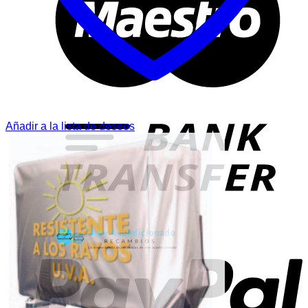
T
Añadir a la lista de deseos
P