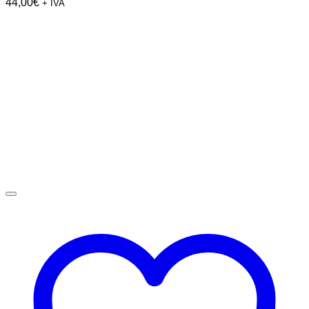
44,00
€
+ IVA