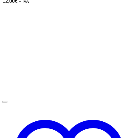
12,00
€
+ IVA