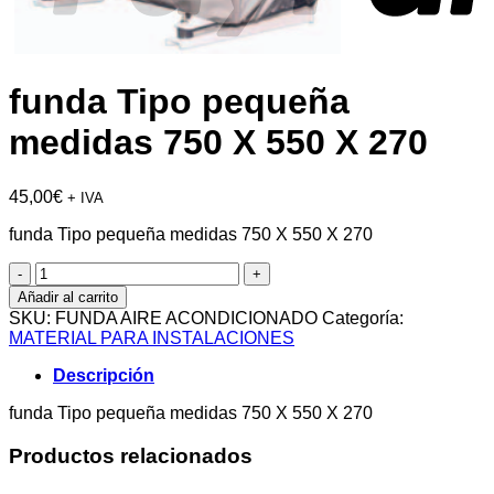
funda Tipo pequeña
medidas 750 X 550 X 270
45,00
€
+ IVA
funda Tipo pequeña medidas 750 X 550 X 270
funda
Tipo
Añadir al carrito
pequeña
SKU:
FUNDA AIRE ACONDICIONADO
Categoría:
medidas
MATERIAL PARA INSTALACIONES
750
X
Descripción
550
X
funda Tipo pequeña medidas 750 X 550 X 270
270
cantidad
Productos relacionados