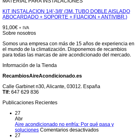
MATERIAL PARA INSTALACIONES
KIT INSTALACION 1/4′-3/8′ (3M. TUBO DOBLE AISLADO
ABOCARDADO + SOPORTE + FIJACION + ANTIVIBR.)
91,00
€
+ IVA
Sobre nosotros
Somos una empresa con más de 15 años de experiencia en
el mundo de la climatización. Disponemos de recambios
para todas las marcas de aire acondicionado del mercado.
Información de la Tienda
RecambiosAireAcondicionado.es
Calle Garbinet n30, Alicante, 03012. España
Tlf:
647 629 836
Publicaciones Recientes
27
Abr
Aire acondicionado no enfría: Por qué pasa y
en
soluciones
Comentarios desactivados
Aire
27