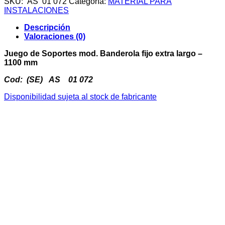
SKU:
AS 01 072
Categoría:
MATERIAL PARA
mod.
INSTALACIONES
Banderola
fijo
Descripción
extralargo
Valoraciones (0)
-
1100
Juego de Soportes mod. Banderola fijo extra largo –
mm
1100 mm
cantidad
Cod: (SE) AS 01 072
Disponibilidad sujeta al stock de fabricante