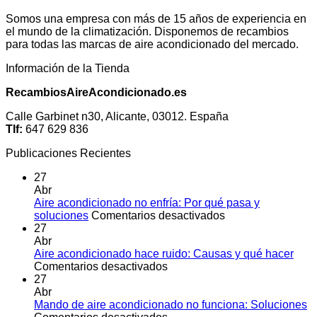
Somos una empresa con más de 15 años de experiencia en
el mundo de la climatización. Disponemos de recambios
para todas las marcas de aire acondicionado del mercado.
Información de la Tienda
RecambiosAireAcondicionado.es
Calle Garbinet n30, Alicante, 03012. España
Tlf:
647 629 836
Publicaciones Recientes
27
Abr
Aire acondicionado no enfría: Por qué pasa y
en
soluciones
Comentarios desactivados
Aire
27
acondicionado
Abr
no
Aire acondicionado hace ruido: Causas y qué hacer
en
enfría:
Comentarios desactivados
Aire
Por
27
acondicionado
qué
Abr
hace
pasa
Mando de aire acondicionado no funciona: Soluciones
ruido:
en
y