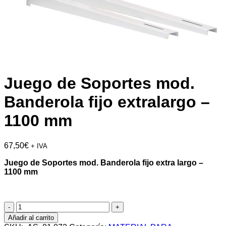
Juego de Soportes mod.
Banderola fijo extralargo –
1100 mm
67,50
€
+ IVA
Juego de Soportes mod. Banderola fijo extra largo –
1100 mm
Juego
de
Añadir al carrito
Soportes