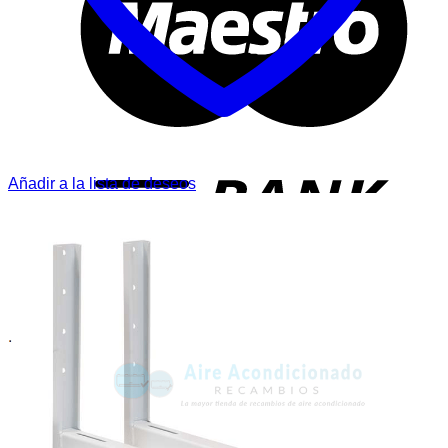
T
Añadir a la lista de deseos
P