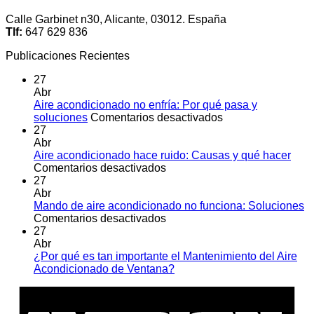
Calle Garbinet n30, Alicante, 03012. España
Tlf:
647 629 836
Publicaciones Recientes
27
Abr
Aire acondicionado no enfría: Por qué pasa y
en
soluciones
Comentarios desactivados
Aire
27
acondicionado
Abr
no
Aire acondicionado hace ruido: Causas y qué hacer
en
enfría:
Comentarios desactivados
Aire
Por
27
acondicionado
qué
Abr
hace
pasa
Mando de aire acondicionado no funciona: Soluciones
ruido:
en
y
Comentarios desactivados
Causas
Mando
soluciones
27
y
de
Abr
qué
aire
¿Por qué es tan importante el Mantenimiento del Aire
hacer
acondicionado
No
Acondicionado de Ventana?
no
hay
A
funciona:
comentarios
E
en
Soluciones