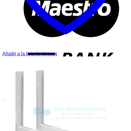
T
Añadir a la lista de deseos
P