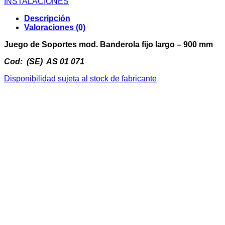
INSTALACIONES
Banderola
fijo
Descripción
largo
Valoraciones (0)
-
900
Juego de Soportes mod. Banderola fijo largo – 900 mm
mm
cantidad
Cod: (SE) AS 01 071
Disponibilidad sujeta al stock de fabricante