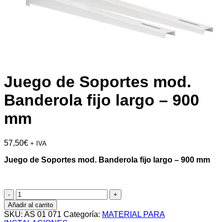
Juego de Soportes mod.
Banderola fijo largo – 900
mm
57,50
€
+ IVA
Juego de Soportes mod. Banderola fijo largo – 900 mm
Juego
de
Añadir al carrito
Soportes
SKU:
AS 01 071
Categoría:
MATERIAL PARA
mod.