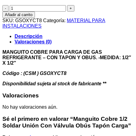
Manguito
Cobre
Añadir al carrito
1/2
SKU:
GSOXYCT8
Categoría:
MATERIAL PARA
Soldar
INSTALACIONES
Unión
Con
Descripción
Válvula
Valoraciones (0)
Obús
Tapón
MANGUITO COBRE PARA CARGA DE GAS
Carga
REFRIGERANTE – CON TAPON Y OBUS. -MEDIDA: 1/2″
cantidad
X 1/2″
Código : (CSM ) GSOXYCT8
Disponibilidad sujeta al stock de fabricante **
Valoraciones
No hay valoraciones aún.
Sé el primero en valorar “Manguito Cobre 1/2
Soldar Unión Con Válvula Obús Tapón Carga”