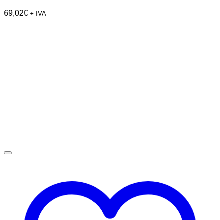
69,02
€
+ IVA