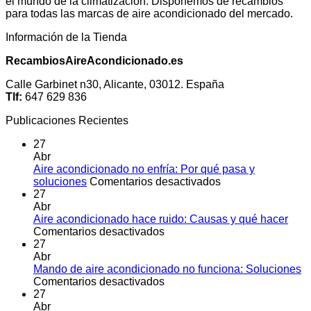
el mundo de la climatización. Disponemos de recambios
para todas las marcas de aire acondicionado del mercado.
Información de la Tienda
RecambiosAireAcondicionado.es
Calle Garbinet n30, Alicante, 03012. España
Tlf:
647 629 836
Publicaciones Recientes
27
Abr
Aire acondicionado no enfría: Por qué pasa y
en
soluciones
Comentarios desactivados
Aire
27
acondicionado
Abr
no
Aire acondicionado hace ruido: Causas y qué hacer
en
enfría:
Comentarios desactivados
Aire
Por
27
acondicionado
qué
Abr
hace
pasa
Mando de aire acondicionado no funciona: Soluciones
ruido:
en
y
Comentarios desactivados
Causas
Mando
soluciones
27
y
de
Abr