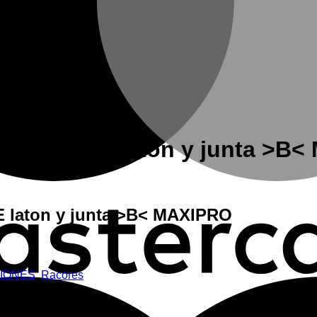
 tuerca SAE laton y junta >B
E laton y junta >B< MAXIPRO
CIONES
,
Racores