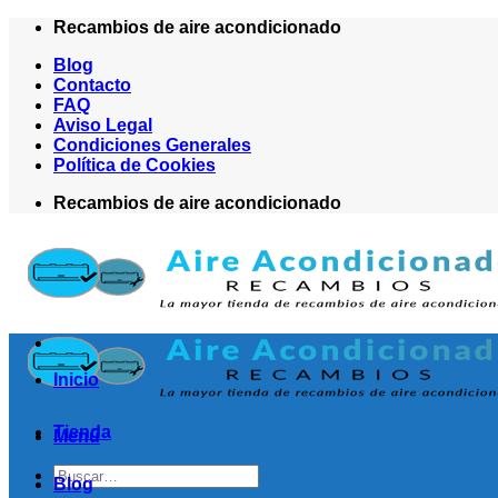
Saltar
Recambios de aire acondicionado
al
Blog
contenido
Contacto
FAQ
Aviso Legal
Condiciones Generales
Política de Cookies
Recambios de aire acondicionado
Inicio
Tienda
Menú
Buscar
Blog
por: