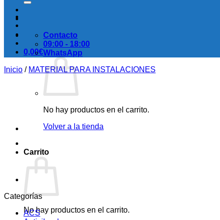
Contacto
09:00 - 18:00
0,00
€
WhatsApp
Inicio
/
MATERIAL PARA INSTALACIONES
No hay productos en el carrito.
Volver a la tienda
Carrito
Categorías
No hay productos en el carrito.
ACS