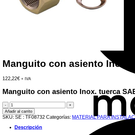
Manguito con asiento Inox.
122,22
€
+ IVA
Manguito con asiento Inox. tuerca SA
Manguito
con
Añadir al carrito
asiento
SKU:
SE : TF08732
Categorías:
MATERIAL PARA INSTALA
Inox.
tuerca
Descripción
SAE