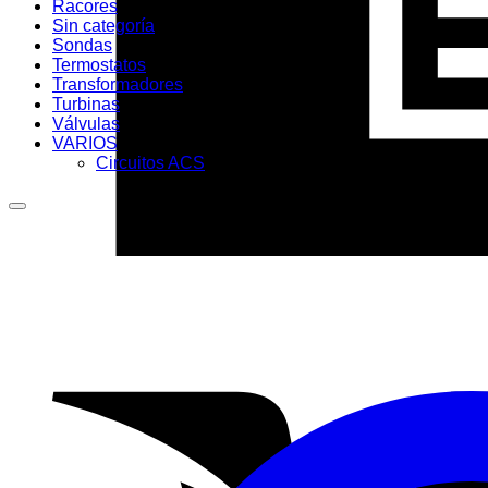
Racores
Sin categoría
Sondas
Termostatos
Transformadores
Turbinas
Válvulas
VARIOS
Circuitos ACS