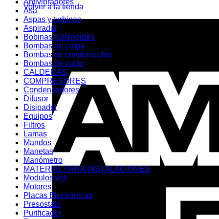
Antivibradores
Volver a la tienda
Asa
Aspas y turbinas
Aspirador
Bobinas-Solenoides
Bombas de carga
Bombas de condensados
Bombas de vacío
CALDERAS
COMPRESORES
Condensadores
Difusor
Disipador
Equipos
Filtros
Lamas
Mandos
Manetas
Manómetro
MATERIAL PARA INSTALACIONES
Modulos wifi
Motores
Placas Electrónicas
Presostato
Purificador