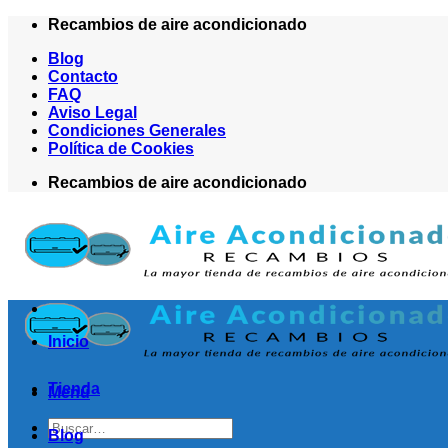
Saltar
Recambios de aire acondicionado
al
Blog
contenido
Contacto
FAQ
Aviso Legal
Condiciones Generales
Política de Cookies
Recambios de aire acondicionado
Inicio
Tienda
Menú
Buscar
Blog
por: