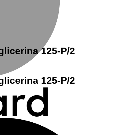
licerina 125-P/2
licerina 125-P/2
M