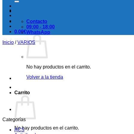
Contacto
09:00 - 18:00
0,00
€
WhatsApp
Inicio
/
VARIOS
No hay productos en el carrito.
Volver a la tienda
Carrito
Categorías
No hay productos en el carrito.
ACS