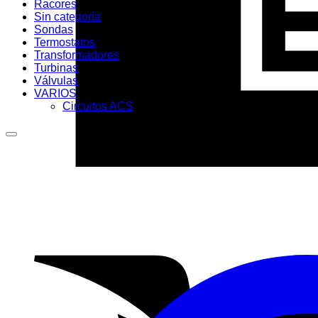
Racores
Sin categoría
Sondas
Termostatos
Transformadores
Turbinas
Válvulas
VARIOS
Circuitos ACS