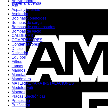
Antivibradores
Volver a la tienda
Asa
Aspas y turbinas
Aspirador
Bobinas-Solenoides
Bombas de carga
Bombas de condensados
Bombas de vacío
CALDERAS
COMPRESORES
Condensadores
Difusor
Disipador
Equipos
Filtros
Lamas
Mandos
Manetas
Manómetro
MATERIAL PARA INSTALACIONES
Modulos wifi
Motores
Placas Electrónicas
Presostato
Purificador