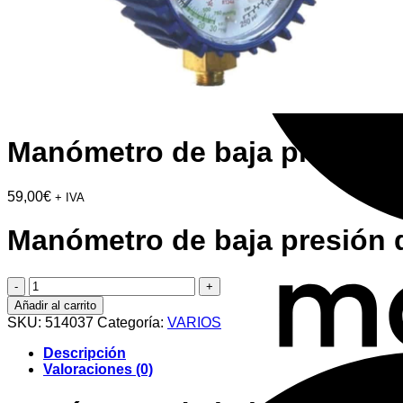
Manómetro de baja presión d
59,00
€
+ IVA
Manómetro de baja presión d
Manómetro
de
Añadir al carrito
baja
SKU:
514037
Categoría:
VARIOS
presión
de
Descripción
Ø
Valoraciones (0)
80
mm