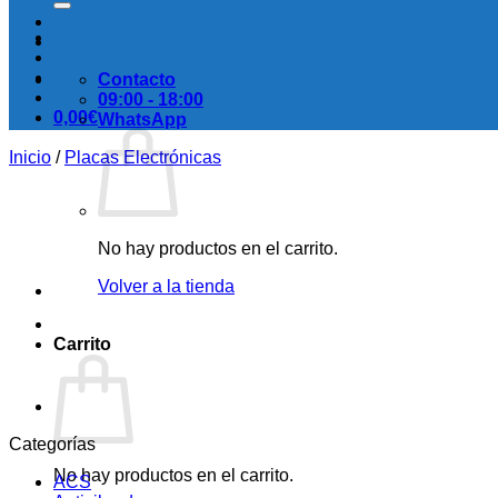
Contacto
09:00 - 18:00
0,00
€
WhatsApp
Inicio
/
Placas Electrónicas
No hay productos en el carrito.
Volver a la tienda
Carrito
Categorías
No hay productos en el carrito.
ACS