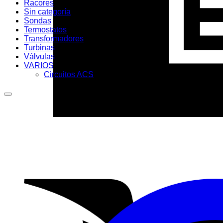
Racores
Sin categoría
Sondas
Termostatos
Transformadores
Turbinas
Válvulas
VARIOS
Circuitos ACS