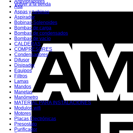
Antivibradores
Volver a la tienda
Asa
Aspas y turbinas
Aspirador
Bobinas-Solenoides
Bombas de carga
Bombas de condensados
Bombas de vacío
CALDERAS
COMPRESORES
Condensadores
Difusor
Disipador
Equipos
Filtros
Lamas
Mandos
Manetas
Manómetro
MATERIAL PARA INSTALACIONES
Modulos wifi
Motores
Placas Electrónicas
Presostato
Purificador