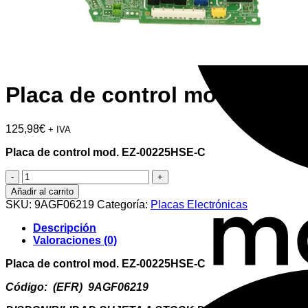
Placa de control mod. EZ-0
125,98
€
+ IVA
Placa de control mod. EZ-00225HSE-C
Placa
de
Añadir al carrito
control
SKU:
9AGF06219
Categoría:
Placas Electrónicas
mod.
EZ-
Descripción
00225HSE-
Valoraciones (0)
C
cantidad
Placa de control mod. EZ-00225HSE-C
Código: (EFR) 9AGF06219