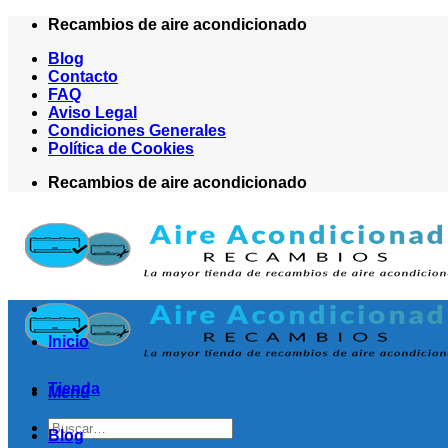
Saltar
Recambios de aire acondicionado
al
Blog
contenido
Contacto
FAQ
Aviso Legal
Condiciones Generales
Política de Cookies
Recambios de aire acondicionado
Inicio
Tienda
Menú
Buscar
Blog
por: