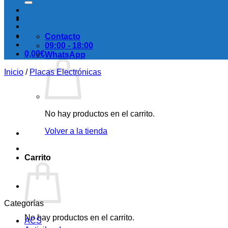
Contacto
09:00 - 18:00
0,00
€
WhatsApp
Inicio
/
Placas Electrónicas
No hay productos en el carrito.
Volver a la tienda
Carrito
Categorías
No hay productos en el carrito.
ACS