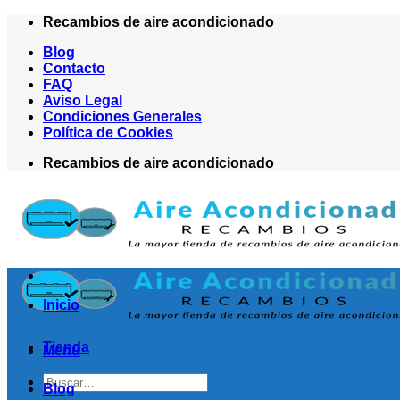
Saltar
Recambios de aire acondicionado
al
Blog
contenido
Contacto
FAQ
Aviso Legal
Condiciones Generales
Política de Cookies
Recambios de aire acondicionado
Inicio
Tienda
Menú
Buscar
Blog
por: