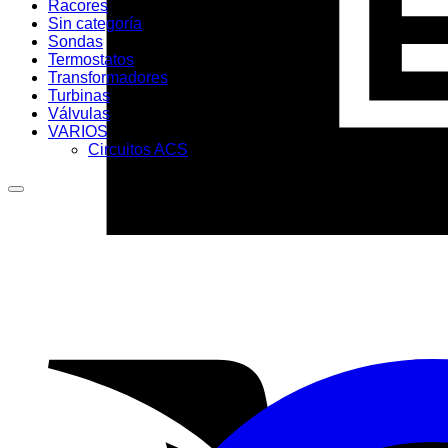
Racores
Sin categoría
Sondas
Termostatos
Transformadores
Turbinas
Válvulas
VARIOS
Circuitos ACS