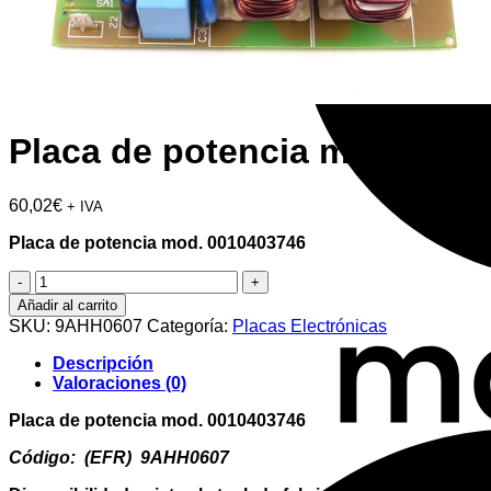
Placa de potencia mod. 001
60,02
€
+ IVA
Placa de potencia mod. 0010403746
Placa
de
Añadir al carrito
potencia
SKU:
9AHH0607
Categoría:
Placas Electrónicas
mod.
0010403746
Descripción
cantidad
Valoraciones (0)
Placa de potencia mod. 0010403746
Código: (EFR) 9AHH0607