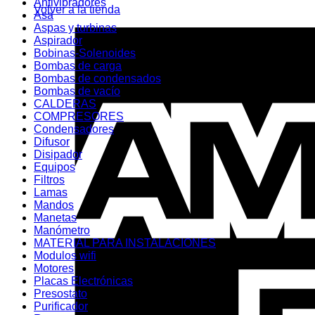
Antivibradores
Volver a la tienda
Asa
Aspas y turbinas
Aspirador
Bobinas-Solenoides
Bombas de carga
Bombas de condensados
Bombas de vacío
CALDERAS
COMPRESORES
Condensadores
Difusor
Disipador
Equipos
Filtros
Lamas
Mandos
Manetas
Manómetro
MATERIAL PARA INSTALACIONES
Modulos wifi
Motores
Placas Electrónicas
Presostato
Purificador