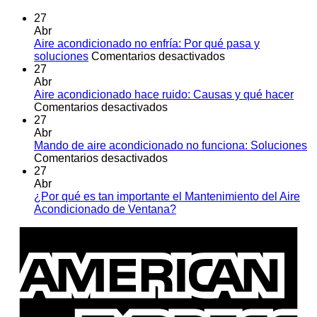
27
Abr
Aire acondicionado no enfría: Por qué pasa y
en
soluciones
Comentarios desactivados
Aire
27
acondicionado
Abr
no
Aire acondicionado hace ruido: Causas y qué hacer
en
enfría:
Comentarios desactivados
Aire
Por
27
acondicionado
qué
Abr
hace
pasa
Mando de aire acondicionado no funciona: Soluciones
ruido:
en
y
Comentarios desactivados
Causas
Mando
soluciones
27
y
de
Abr
qué
aire
¿Por qué es tan importante el Mantenimiento del Aire
hacer
acondicionado
No
Acondicionado de Ventana?
no
hay
A
funciona:
comentarios
E
en
Soluciones
¿Por
qué
es
tan
importante