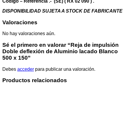
150
Código – Referencia .- (SE) ( RX 02 090 ) .
cantidad
DISPONIBILIDAD SUJETA A STOCK DE FABRICANTE
Valoraciones
No hay valoraciones aún.
Sé el primero en valorar “Reja de impulsión
Doble deflexión de Aluminio lacado Blanco
500 x 150”
Debes
acceder
para publicar una valoración.
Productos relacionados