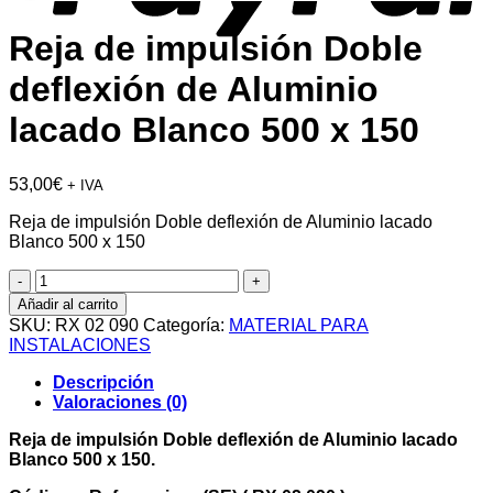
Reja de impulsión Doble
deflexión de Aluminio
lacado Blanco 500 x 150
53,00
€
+ IVA
Reja de impulsión Doble deflexión de Aluminio lacado
Blanco 500 x 150
Reja
de
Añadir al carrito
impulsión
SKU:
RX 02 090
Categoría:
MATERIAL PARA
Doble
INSTALACIONES
deflexión
de
Descripción
Aluminio
Valoraciones (0)
lacado
Blanco
Reja de impulsión Doble deflexión de Aluminio lacado
500
Blanco 500 x 150.
x