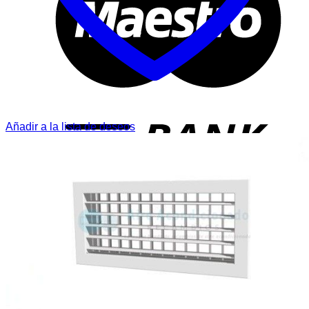
T
Añadir a la lista de deseos
P