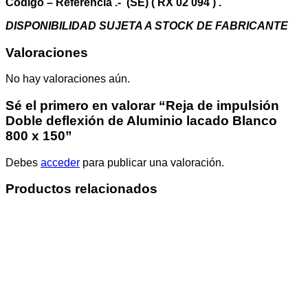
150
Código – Referencia .- (SE) ( RX 02 094 ) .
cantidad
DISPONIBILIDAD SUJETA A STOCK DE FABRICANTE
Valoraciones
No hay valoraciones aún.
Sé el primero en valorar “Reja de impulsión
Doble deflexión de Aluminio lacado Blanco
800 x 150”
Debes
acceder
para publicar una valoración.
Productos relacionados