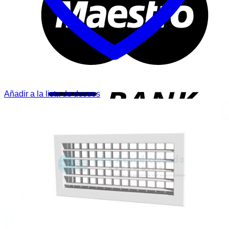
T
Añadir a la lista de deseos
P