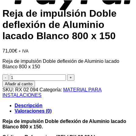
Reja de impulsión Doble
deflexión de Aluminio
lacado Blanco 800 x 150
71,00
€
+ IVA
Reja de impulsión Doble deflexión de Aluminio lacado
Blanco 800 x 150
Reja
de
Añadir al carrito
impulsión
SKU:
RX 02 094
Categoría:
MATERIAL PARA
Doble
INSTALACIONES
deflexión
de
Descripción
Aluminio
Valoraciones (0)
lacado
Blanco
Reja de impulsión Doble deflexión de Aluminio lacado
800
Blanco 800 x 150.
x