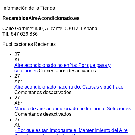
Información de la Tienda
RecambiosAireAcondicionado.es
Calle Garbinet n30, Alicante, 03012. España
Tlf:
647 629 836
Publicaciones Recientes
27
Abr
Aire acondicionado no enfría: Por qué pasa y
en
soluciones
Comentarios desactivados
Aire
27
acondicionado
Abr
no
Aire acondicionado hace ruido: Causas y qué hacer
en
enfría:
Comentarios desactivados
Aire
Por
27
acondicionado
qué
Abr
hace
pasa
Mando de aire acondicionado no funciona: Soluciones
ruido:
en
y
Comentarios desactivados
Causas
Mando
soluciones
27
y
de
Abr
qué
aire
¿Por qué es tan importante el Mantenimiento del Aire