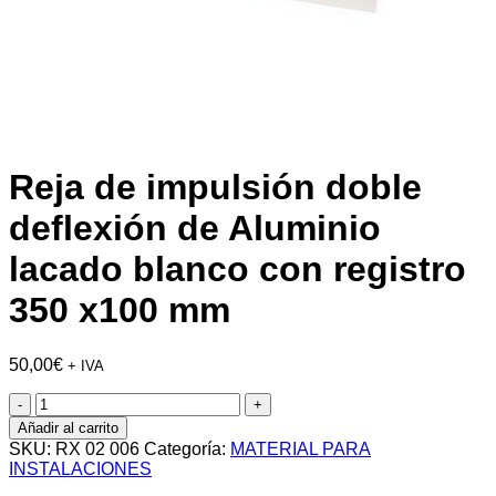
Reja de impulsión doble
deflexión de Aluminio
lacado blanco con registro
350 x100 mm
50,00
€
+ IVA
Reja
de
Añadir al carrito
impulsión
SKU:
RX 02 006
Categoría:
MATERIAL PARA
doble
INSTALACIONES
deflexión