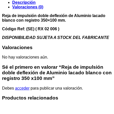
de
Descripción
Aluminio
Valoraciones (0)
lacado
blanco
Reja de impulsión doble deflexión de Aluminio lacado
con
blanco con registro 350×100 mm.
registro
350
Código Ref: (SE) ( RX 02 006 )
x100
DISPONIBILIDAD SUJETA A STOCK DEL FABRICANTE
mm
cantidad
Valoraciones
No hay valoraciones aún.
Sé el primero en valorar “Reja de impulsión
doble deflexión de Aluminio lacado blanco con
registro 350 x100 mm”
Debes
acceder
para publicar una valoración.
Productos relacionados