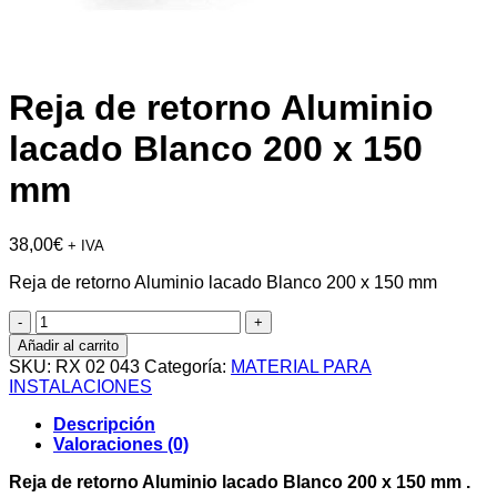
Reja de retorno Aluminio
lacado Blanco 200 x 150
mm
38,00
€
+ IVA
Reja de retorno Aluminio lacado Blanco 200 x 150 mm
Reja
de
Añadir al carrito
retorno
SKU:
RX 02 043
Categoría:
MATERIAL PARA
Aluminio
INSTALACIONES
lacado
Blanco
Descripción
200
Valoraciones (0)
x
150
Reja de retorno Aluminio lacado Blanco 200 x 150 mm .