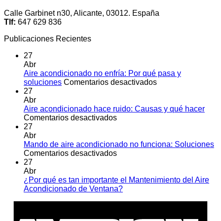
Calle Garbinet n30, Alicante, 03012. España
Tlf:
647 629 836
Publicaciones Recientes
27
Abr
Aire acondicionado no enfría: Por qué pasa y
en
soluciones
Comentarios desactivados
Aire
27
acondicionado
Abr
no
Aire acondicionado hace ruido: Causas y qué hacer
en
enfría:
Comentarios desactivados
Aire
Por
27
acondicionado
qué
Abr
hace
pasa
Mando de aire acondicionado no funciona: Soluciones
ruido:
en
y
Comentarios desactivados
Causas
Mando
soluciones
27
y
de
Abr
qué
aire
¿Por qué es tan importante el Mantenimiento del Aire
hacer
acondicionado
No
Acondicionado de Ventana?
no
hay
A
funciona:
comentarios
E
en
Soluciones