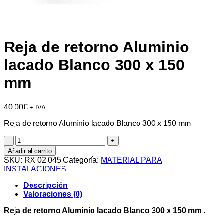
Reja de retorno Aluminio
lacado Blanco 300 x 150
mm
40,00
€
+ IVA
Reja de retorno Aluminio lacado Blanco 300 x 150 mm
Reja
de
Añadir al carrito
retorno
SKU:
RX 02 045
Categoría:
MATERIAL PARA
Aluminio
INSTALACIONES
lacado
Blanco
Descripción
300
Valoraciones (0)
x
150
Reja de retorno Aluminio lacado Blanco 300 x 150 mm .