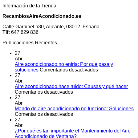
Información de la Tienda
RecambiosAireAcondicionado.es
Calle Garbinet n30, Alicante, 03012. España
Tlf:
647 629 836
Publicaciones Recientes
27
Abr
Aire acondicionado no enfría: Por qué pasa y
en
soluciones
Comentarios desactivados
Aire
27
acondicionado
Abr
no
Aire acondicionado hace ruido: Causas y qué hacer
en
enfría:
Comentarios desactivados
Aire
Por
27
acondicionado
qué
Abr
hace
pasa
Mando de aire acondicionado no funciona: Soluciones
ruido:
en
y
Comentarios desactivados
Causas
Mando
soluciones
27
y
de
Abr
qué
aire
¿Por qué es tan importante el Mantenimiento del Aire
hacer
acondicionado
No
Acondicionado de Ventana?