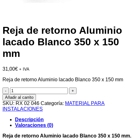
Reja de retorno Aluminio
lacado Blanco 350 x 150
mm
31,00
€
+ IVA
Reja de retorno Aluminio lacado Blanco 350 x 150 mm
Reja
de
Añadir al carrito
retorno
SKU:
RX 02 046
Categoría:
MATERIAL PARA
Aluminio
INSTALACIONES
lacado
Blanco
Descripción
350
Valoraciones (0)
x
150
Reja de retorno Aluminio lacado Blanco 350 x 150 mm.