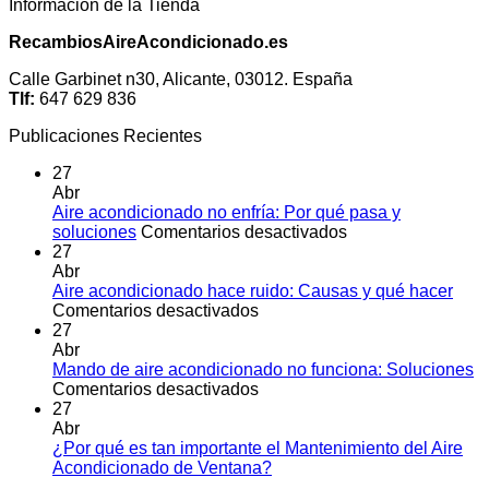
Información de la Tienda
RecambiosAireAcondicionado.es
Calle Garbinet n30, Alicante, 03012. España
Tlf:
647 629 836
Publicaciones Recientes
27
Abr
Aire acondicionado no enfría: Por qué pasa y
en
soluciones
Comentarios desactivados
Aire
27
acondicionado
Abr
no
Aire acondicionado hace ruido: Causas y qué hacer
en
enfría:
Comentarios desactivados
Aire
Por
27
acondicionado
qué
Abr
hace
pasa
Mando de aire acondicionado no funciona: Soluciones
ruido:
en
y
Comentarios desactivados
Causas
Mando
soluciones
27
y
de
Abr
qué
aire
¿Por qué es tan importante el Mantenimiento del Aire
hacer
acondicionado
No
Acondicionado de Ventana?
no
hay