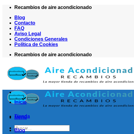
Saltar
Recambios de aire acondicionado
al
Blog
contenido
Contacto
FAQ
Aviso Legal
Condiciones Generales
Política de Cookies
Recambios de aire acondicionado
Inicio
Tienda
Menú
Buscar
Blog
por: