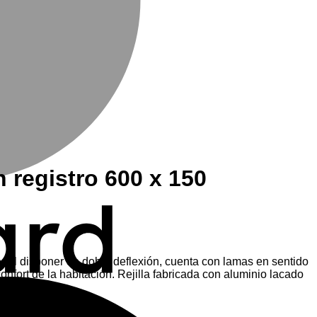
 registro 600 x 150
re. Al disponer de doble deflexión, cuenta con lamas en sentido
confort de la habitación. Rejilla fabricada con aluminio lacado
M