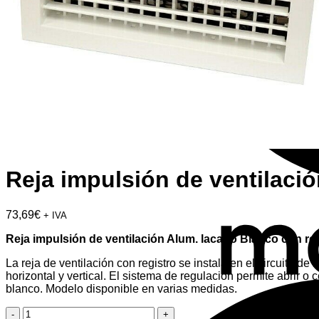
Reja impulsión de ventilaci
73,69
€
+ IVA
Reja impulsión de ventilación Alum. lacado Blanco con reg
La reja de ventilación con registro se instala en el circuito d
horizontal y vertical. El sistema de regulación permite abrir o 
blanco. Modelo disponible en varias medidas.
Reja