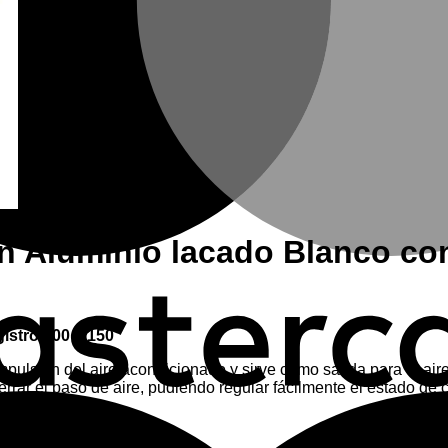
ón Aluminio lacado Blanco con
istro 600 x 150
e impulsión del aire acondicionado y sirve como salida para el ai
cerrar el paso de aire, pudiendo regular fácilmente el estado de 