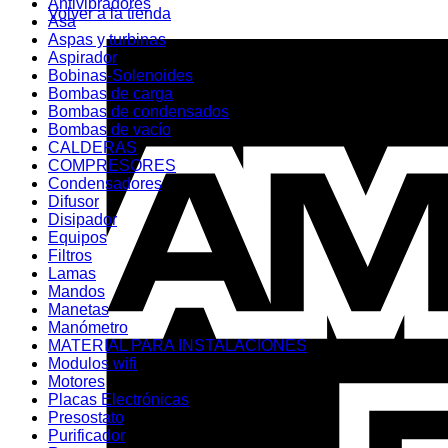
Antivibradores
Volver a la tienda
Asa
Aspas y turbinas
Aspirador
Bobinas-Solenoides
Bombas de carga
Bombas de condensados
Bombas de vacío
CALDERAS
COMPRESORES
Condensadores
Difusor
Disipador
Equipos
Filtros
Lamas
Mandos
Manetas
Manómetro
MATERIAL PARA INSTALACIONES
Modulos wifi
Motores
Placas Electrónicas
Presostato
Purificador