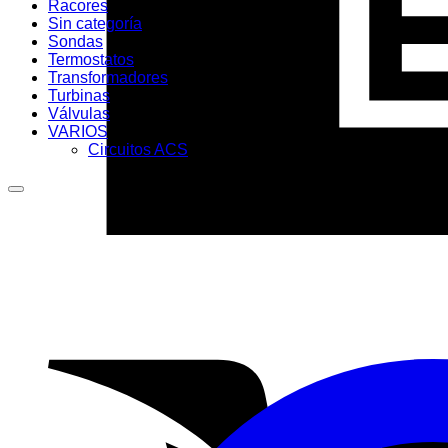
Racores
Sin categoría
Sondas
Termostatos
Transformadores
Turbinas
Válvulas
VARIOS
Circuitos ACS