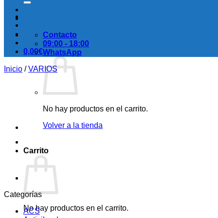
Contacto
09:00 - 18:00
0,00
€
WhatsApp
Inicio
/
VARIOS
No hay productos en el carrito.
Volver a la tienda
Carrito
Categorías
No hay productos en el carrito.
ACS