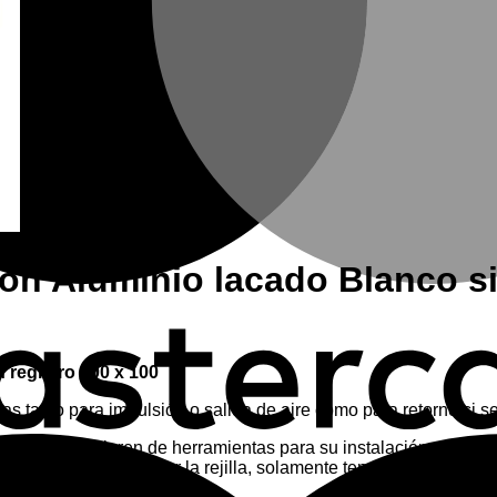
ón Aluminio lacado Blanco si
 registro 300 x 100
s tanto para impulsión o salida de aire como para retorno si s
 lo que no requieren de herramientas para su instalación, simplem
paredes, para retirar la rejilla, solamente tendrá que tirar de e