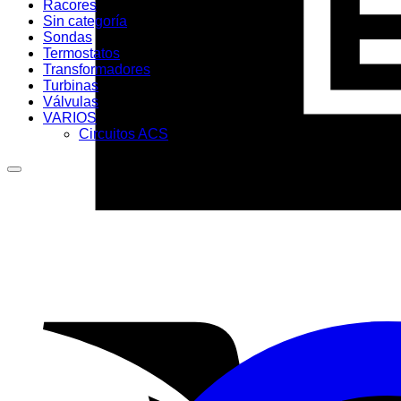
Racores
Sin categoría
Sondas
Termostatos
Transformadores
Turbinas
Válvulas
VARIOS
Circuitos ACS