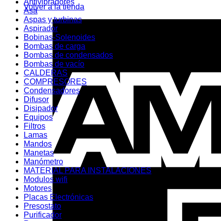
Antivibradores
Volver a la tienda
Asa
Aspas y turbinas
Aspirador
Bobinas-Solenoides
Bombas de carga
Bombas de condensados
Bombas de vacío
CALDERAS
COMPRESORES
Condensadores
Difusor
Disipador
Equipos
Filtros
Lamas
Mandos
Manetas
Manómetro
MATERIAL PARA INSTALACIONES
Modulos wifi
Motores
Placas Electrónicas
Presostato
Purificador