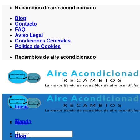
Saltar
Recambios de aire acondicionado
al
Blog
contenido
Contacto
FAQ
Aviso Legal
Condiciones Generales
Política de Cookies
Recambios de aire acondicionado
Inicio
Tienda
Menú
Buscar
Blog
por: