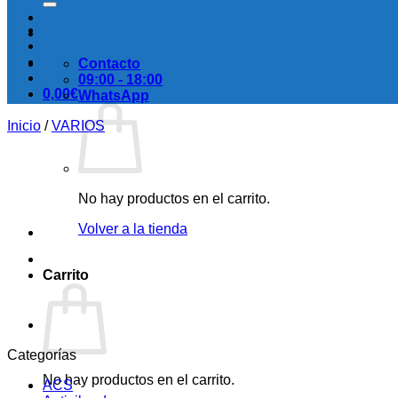
Contacto
09:00 - 18:00
0,00
€
WhatsApp
Inicio
/
VARIOS
No hay productos en el carrito.
Volver a la tienda
Carrito
Categorías
No hay productos en el carrito.
ACS