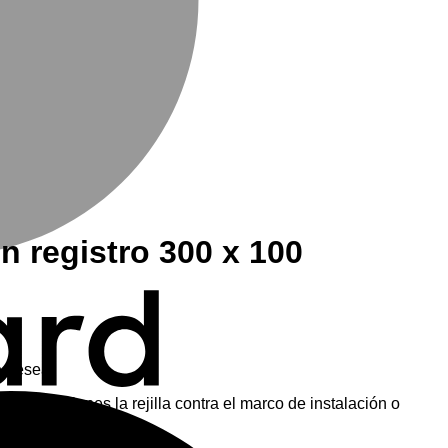
n registro 300 x 100
e desea.
M
ente presiones la rejilla contra el marco de instalación o
lla.