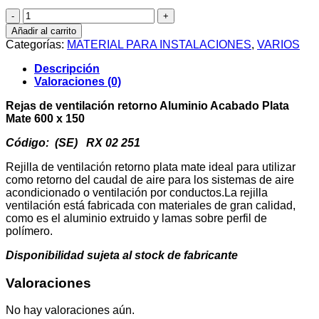
Rejas
de
Añadir al carrito
ventilación
Categorías:
MATERIAL PARA INSTALACIONES
,
VARIOS
retorno
Aluminio
Descripción
Acabado
Valoraciones (0)
Plata
Mate
Rejas de ventilación retorno Aluminio Acabado Plata
600
Mate 600 x 150
x
150
Código: (SE) RX 02 251
cantidad
Rejilla de ventilación retorno plata mate ideal para utilizar
como retorno del caudal de aire para los sistemas de aire
acondicionado o ventilación por conductos.La rejilla
ventilación está fabricada con materiales de gran calidad,
como es el aluminio extruido y lamas sobre perfil de
polímero.
Disponibilidad sujeta al stock de fabricante
Valoraciones
No hay valoraciones aún.