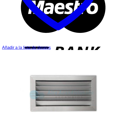
T
Añadir a la lista de deseos
P